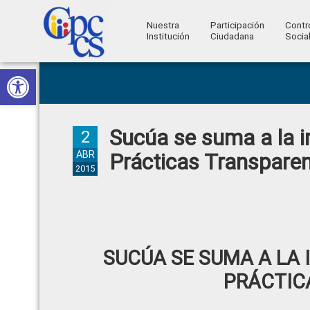
Nuestra
Participación
Contr
Institución
Ciudadana
Socia
Consejo
Abrir barra de herramientas
Skip
Skip
Skip
Skip
Construyendo
to
to
to
to
de
Poder
primary
main
primary
footer
Ciudadano
Participación
navigation
content
sidebar
Sucúa se suma a la 
Ciudadana
2
y
ABR
Prácticas Transpare
2015
Control
Social
SUCÚA SE SUMA A LA
PRÁCTIC