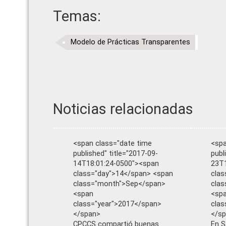
Temas:
Modelo de Prácticas Transparentes
Noticias relacionadas
<span class="date time
<spa
published" title="2017-09-
publ
14T18:01:24-0500"><span
23T1
class="day">14</span> <span
clas
class="month">Sep</span>
cla
<span
<sp
class="year">2017</span>
clas
</span>
</s
CPCCS compartió buenas
En S