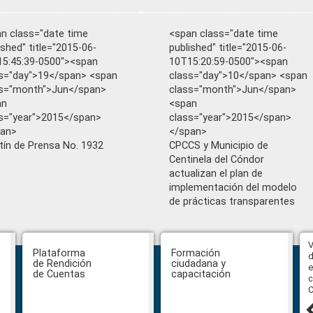
n class="date time
<span class="date time
ished" title="2015-06-
published" title="2015-06-
5:45:39-0500"><span
10T15:20:59-0500"><span
s="day">19</span> <span
class="day">10</span> <span
ss="month">Jun</span>
class="month">Jun</span>
an
<span
s="year">2015</span>
class="year">2015</span>
pan>
</span>
tín de Prensa No. 1932
CPCCS y Municipio de
Centinela del Cóndor
actualizan el plan de
implementación del modelo
de prácticas transparentes
Abiertas impugnaciones a los
V
Plataforma
Formación
delegados de la Función Judicial a
d
de Rendición
ciudadana y
la Comisión Ciudadana de
e
de Cuentas
capacitación
Selección para la designación de
c
Fiscal General del Estado
C
24 julio, 2026