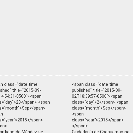
n class="date time
<span class="date time
ished" title="2015-09-
published" title="2015-09-
4:54:31-0500"><span
02T18:39:57-0500"><span
s="day">23</span> <span
class="day">2</span> <span
ss="month">Sep</span>
class="month">Sep</span>
an
<span
s="year">2015</span>
class="year">2015</span>
pan>
</span>
antiago de Méndez se
Ciudadanía de Chaguarpamba