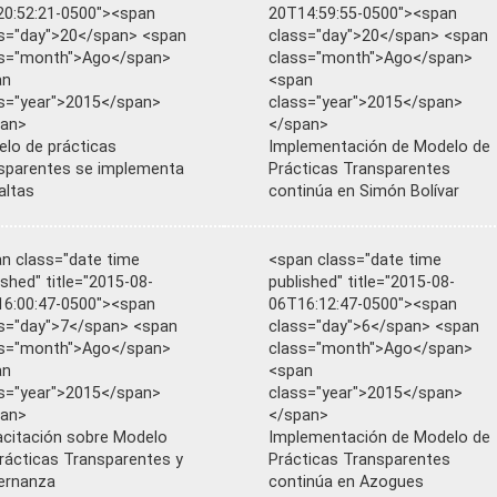
0:52:21-0500"><span
20T14:59:55-0500"><span
s="day">20</span> <span
class="day">20</span> <span
ss="month">Ago</span>
class="month">Ago</span>
an
<span
s="year">2015</span>
class="year">2015</span>
pan>
</span>
lo de prácticas
Implementación de Modelo de
sparentes se implementa
Prácticas Transparentes
altas
continúa en Simón Bolívar
n class="date time
<span class="date time
ished" title="2015-08-
published" title="2015-08-
6:00:47-0500"><span
06T16:12:47-0500"><span
s="day">7</span> <span
class="day">6</span> <span
ss="month">Ago</span>
class="month">Ago</span>
an
<span
s="year">2015</span>
class="year">2015</span>
pan>
</span>
citación sobre Modelo
Implementación de Modelo de
rácticas Transparentes y
Prácticas Transparentes
ernanza
continúa en Azogues