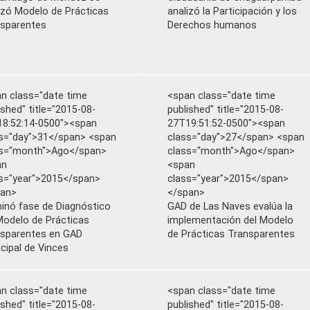
izó Modelo de Prácticas
analizó la Participación y los
sparentes
Derechos humanos
n class="date time
<span class="date time
ished" title="2015-08-
published" title="2015-08-
8:52:14-0500"><span
27T19:51:52-0500"><span
s="day">31</span> <span
class="day">27</span> <span
ss="month">Ago</span>
class="month">Ago</span>
an
<span
s="year">2015</span>
class="year">2015</span>
pan>
</span>
inó fase de Diagnóstico
GAD de Las Naves evalúa la
Modelo de Prácticas
implementación del Modelo
sparentes en GAD
de Prácticas Transparentes
cipal de Vinces
n class="date time
<span class="date time
ished" title="2015-08-
published" title="2015-08-