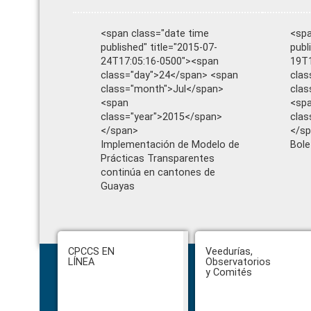
<span class="date time
<spa
published" title="2015-07-
publ
24T17:05:16-0500"><span
19T1
class="day">24</span> <span
clas
class="month">Jul</span>
cla
<span
<sp
class="year">2015</span>
clas
</span>
</s
Implementación de Modelo de
Bole
Prácticas Transparentes
continúa en cantones de
Guayas
Footer
CPCCS EN
Veedurías,
LÍNEA
Observatorios
y Comités