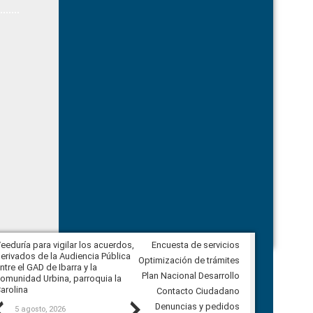
eeduría para vigilar los acuerdos,
Encuesta de servicios
CPCCS convoca a Veeduría
erivados de la Audiencia Pública
Ciudadana para vigilar el concurso
Optimización de trámites
ntre el GAD de Ibarra y la
en la Universidad de Cuenca
Plan Nacional Desarrollo
omunidad Urbina, parroquia la
arolina
Contacto Ciudadano
Previous
Next
Denuncias y pedidos
5 agosto, 2026
5 agosto, 2026