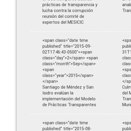
prácticas de transparencia y
anal
lucha contra la corrupción
Tran
reunión del comité de
expertos del MESICIC
<span class="date time
<spa
published" title="2015-09-
publ
02T17:46:43-0500"><span
31T1
class="day">2</span> <span
clas
class="month">Sep</span>
cla
<span
<sp
class="year">2015</span>
clas
</span>
</s
Santiago de Méndez y San
Culm
Isidro evalúan la
del 
implementación del Modelo
Tran
de Prácticas Transparentes
Muni
<span class="date time
<spa
published" title="2015-08-
publ