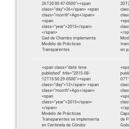
26T20:00:47-0500"><span
20T2
class="day">26</span> <span
clas
class="month">Ago</span>
cla
<span
<sp
class="year">2015</span>
clas
</span>
</s
Gad de Chambo implementa
Mode
Modelo de Prácticas
tran
Transparentes
en p
<span class="date time
<spa
published" title="2015-08-
publ
12T15:50:29-0500"><span
07T1
class="day">12</span> <span
clas
class="month">Ago</span>
cla
<span
<sp
class="year">2015</span>
clas
</span>
</s
Modelo de Prácticas
Capa
Transparentes se implementa
de P
en Centinela de Cóndor
Gob