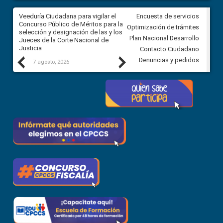
a
Veeduría Ciudadana para vigilar el
Veeduría para realizar el
Encuesta de servicios
ón
Concurso Público de Méritos para la
seguimiento de la gestión
Optimización de trámites
selección y designación de las y los
administrativa del Gobierno
Plan Nacional Desarrollo
Jueces de la Corte Nacional de
Autónomo Descentralizado
Justicia
parroquial rural de Calacalí
Contacto Ciudadano
Previous
Next
Denuncias y pedidos
7 agosto, 2026
6 agosto, 2026