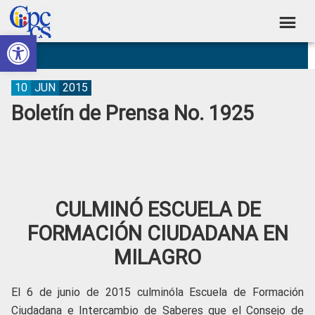
Skip
Skip
Skip
Skip
to
to
to
to
Abrir barra de herramientas
Consejo
primary
main
primary
footer
Construyendo
navigation
content
sidebar
de
Poder
Ciudadano
Participación
10
JUN
2015
Boletín de Prensa No. 1925
Ciudadana
y
Control
Social
CULMINÓ ESCUELA DE
FORMACIÓN CIUDADANA EN
MILAGRO
El 6 de junio de 2015 culminóla Escuela de Formación
Ciudadana e Intercambio de Saberes que el Consejo de