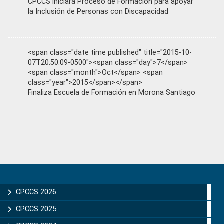
CPCCS iniciará Proceso de Formación para apoyar
la Inclusión de Personas con Discapacidad
<span class="date time published" title="2015-10-
07T20:50:09-0500"><span class="day">7</span>
<span class="month">Oct</span> <span
class="year">2015</span></span>
Finaliza Escuela de Formación en Morona Santiago
Primary
Sidebar
CPCCS 2026
CPCCS 2025