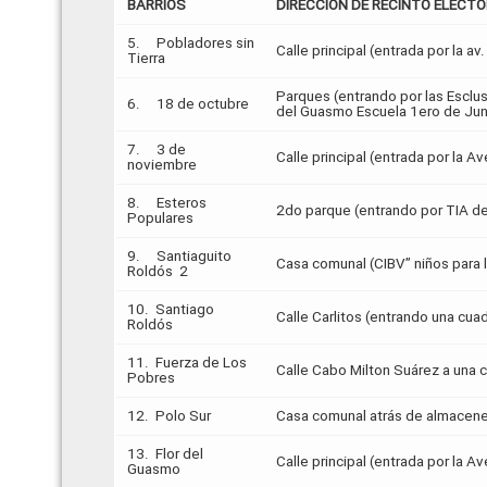
BARRIOS
DIRECCION DE RECINTO ELECT
5. Pobladores sin
Calle principal (entrada por la a
Tierra
Parques (entrando por las Esclu
6. 18 de octubre
del Guasmo Escuela 1ero de Jun
7. 3 de
Calle principal (entrada por la A
noviembre
8. Esteros
2do parque (entrando por TIA de
Populares
9. Santiaguito
Casa comunal (CIBV” niños para 
Roldós 2
10. Santiago
Calle Carlitos (entrando una cua
Roldós
11. Fuerza de Los
Calle Cabo Milton Suárez a una cu
Pobres
12. Polo Sur
Casa comunal atrás de almacenes T
13. Flor del
Calle principal (entrada por la A
Guasmo