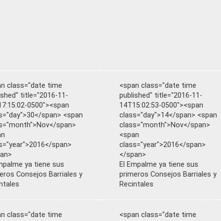
n class="date time
<span class="date time
ished" title="2016-11-
published" title="2016-11-
7:15:02-0500"><span
14T15:02:53-0500"><span
s="day">30</span> <span
class="day">14</span> <span
ss="month">Nov</span>
class="month">Nov</span>
an
<span
s="year">2016</span>
class="year">2016</span>
pan>
</span>
mpalme ya tiene sus
El Empalme ya tiene sus
eros Consejos Barriales y
primeros Consejos Barriales y
ntales
Recintales
n class="date time
<span class="date time