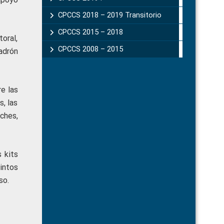
CPCCS 2018 – 2019 Transitorio
CPCCS 2015 – 2018
toral,
CPCCS 2008 – 2015
adrón
e las
s, las
ches,
 kits
intos
so.