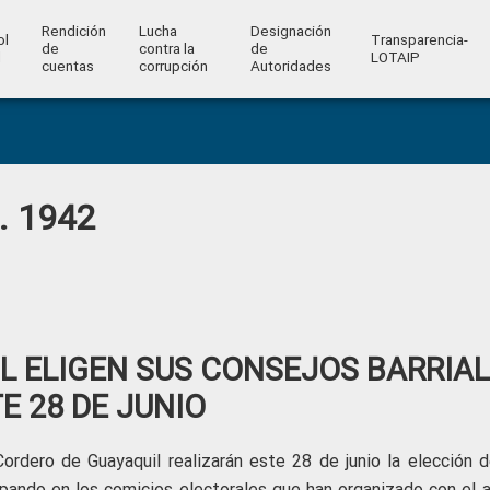
Rendición
Lucha
Designación
ol
Transparencia-
de
contra la
de
l
LOTAIP
cuentas
corrupción
Autoridades
o. 1942
IL ELIGEN SUS CONSEJOS BARRIA
E 28 DE JUNIO
ordero de Guayaquil realizarán este 28 de junio la elección d
cipando en los comicios electorales que han organizado con el 