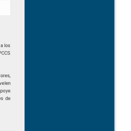
 a los
CPCCS
ores,
velen
 apoye
es de