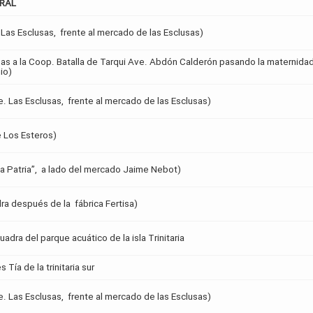
ORAL
v. Las Esclusas, frente al mercado de las Esclusas)
sas a la Coop. Batalla de Tarqui Ave. Abdón Calderón pasando la maternida
io)
ve. Las Esclusas, frente al mercado de las Esclusas)
 Los Esteros)
la Patria”, a lado del mercado Jaime Nebot)
dra después de la fábrica Fertisa)
adra del parque acuático de la isla Trinitaria
ía de la trinitaria sur
ve. Las Esclusas, frente al mercado de las Esclusas)