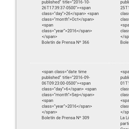
published" title="2016-10-
publ
26T17:39:37-0500"><span
25T1
class="day">26</span> <span
clas
class="month">Oct</span>
cla
<span
<sp
class="year">2016</span>
clas
</span>
</s
Boletín de Prensa Nº 366
Bole
<span class="date time
<spa
published" title="2016-09-
publ
06T09:23:00-0500"><span
01T1
class="day">6</span> <span
clas
class="month">Sep</span>
cla
<span
<sp
class="year">2016</span>
clas
</span>
</s
Boletín de Prensa Nº 309
La L
part