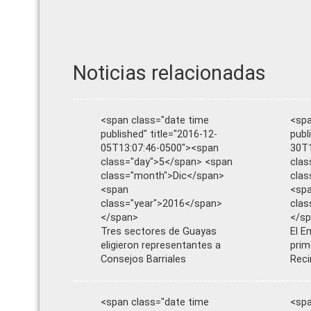
Noticias relacionadas
<span class="date time
<spa
published" title="2016-12-
publ
05T13:07:46-0500"><span
30T1
class="day">5</span> <span
clas
class="month">Dic</span>
cla
<span
<sp
class="year">2016</span>
clas
</span>
</s
Tres sectores de Guayas
El E
eligieron representantes a
prim
Consejos Barriales
Reci
<span class="date time
<spa