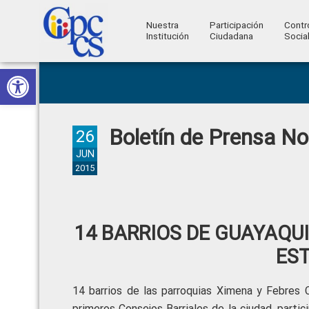
Nuestra
Participación
Contr
Institución
Ciudadana
Socia
Consejo
Abrir barra de herramientas
Skip
Skip
Skip
Skip
Construyendo
to
to
to
to
de
Poder
primary
main
primary
footer
Ciudadano
Participación
navigation
content
sidebar
Boletín de Prensa N
Ciudadana
26
y
JUN
2015
Control
Social
14 BARRIOS DE GUAYAQU
EST
14 barrios de las parroquias Ximena y Febres C
primeros Consejos Barriales de la ciudad, parti