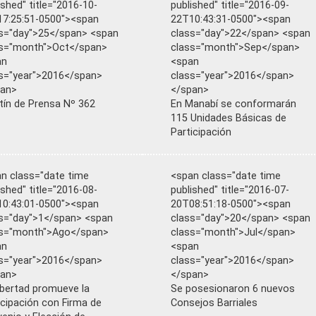
ished" title="2016-10-
published" title="2016-09-
7:25:51-0500"><span
22T10:43:31-0500"><span
s="day">25</span> <span
class="day">22</span> <span
ss="month">Oct</span>
class="month">Sep</span>
an
<span
s="year">2016</span>
class="year">2016</span>
pan>
</span>
tín de Prensa Nº 362
En Manabí se conformarán
115 Unidades Básicas de
Participación
n class="date time
<span class="date time
ished" title="2016-08-
published" title="2016-07-
0:43:01-0500"><span
20T08:51:18-0500"><span
s="day">1</span> <span
class="day">20</span> <span
ss="month">Ago</span>
class="month">Jul</span>
an
<span
s="year">2016</span>
class="year">2016</span>
pan>
</span>
ibertad promueve la
Se posesionaron 6 nuevos
icipación con Firma de
Consejos Barriales