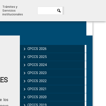
Trámites y
Servicios
institucionales
Primary
Sidebar
CPCCS 2026
CPCCS 2025
CPCCS 2024
CPCCS 2023
LES
CPCCS 2022
CPCCS 2021
CPCCS 2020
e los
CPCCS 2019 .
apoyo