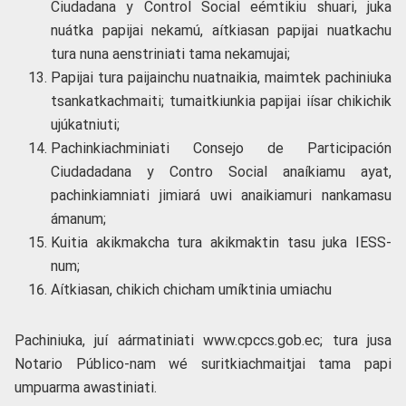
Ciudadana y Control Social eémtikiu shuari, juka
nuátka papijai nekamú, aítkiasan papijai nuatkachu
tura nuna aenstriniati tama nekamujai;
Papijai tura paijainchu nuatnaikia, maimtek pachiniuka
tsankatkachmaiti; tumaitkiunkia papijai iísar chikichik
ujúkatniuti;
Pachinkiachminiati Consejo de Participación
Ciudadadana y Contro Social anaíkiamu ayat,
pachinkiamniati jimiará uwi anaikiamuri nankamasu
ámanum;
Kuitia akikmakcha tura akikmaktin tasu juka IESS-
num;
Aítkiasan, chikich chicham umíktinia umiachu
Pachiniuka, juí aármatiniati www.cpccs.gob.ec; tura jusa
Notario Público-nam wé suritkiachmaitjai tama papi
umpuarma awastiniati.