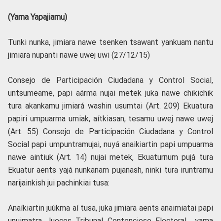
(Yama Yapajiamu)
Tunki nunka, jimiara nawe tsenken tsawant yankuam nantu
jimiara nupanti nawe uwej uwi (27/12/15)
Consejo de Participación Ciudadana y Control Social,
untsumeame, papi aárma nujai metek juka nawe chikichik
tura akankamu jimiará washin usumtai (Art. 209) Ekuatura
papiri umpuarma umiak, aítkiasan, tesamu uwej nawe uwej
(Art. 55) Consejo de Participación Ciudadana y Control
Social papi umpuntramujai, nuyá anaikiartin papi umpuarma
nawe aintiuk (Art. 14) nujai metek, Ekuaturnum pujá tura
Ekuatur aents yajá nunkanam pujanash, ninki tura iruntramu
narijainkish jui pachinkiai tusa:
Anaíkiartin juúkma aí tusa, juka jimiara aents anaimiatai papi
unuimatra Jueces Tribunal Contencioso Electoral yama