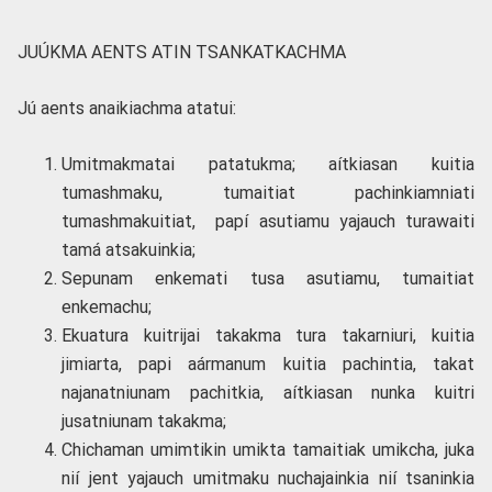
JUÚKMA AENTS ATIN TSANKATKACHMA
Jú aents anaikiachma atatui:
Umitmakmatai patatukma; aítkiasan kuitia
tumashmaku, tumaitiat pachinkiamniati
tumashmakuitiat, papí asutiamu yajauch turawaiti
tamá atsakuinkia;
Sepunam enkemati tusa asutiamu, tumaitiat
enkemachu;
Ekuatura kuitrijai takakma tura takarniuri, kuitia
jimiarta, papi aármanum kuitia pachintia, takat
najanatniunam pachitkia, aítkiasan nunka kuitri
jusatniunam takakma;
Chichaman umimtikin umikta tamaitiak umikcha, juka
nií jent yajauch umitmaku nuchajainkia nií tsaninkia