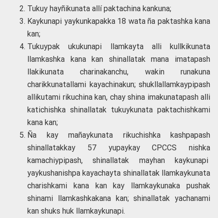
Tukuy hayñikunata allí paktachina kankuna;
Kaykunapi yaykunkapakka 18 wata ña paktashka kana
kan;
Tukuypak ukukunapi llamkayta alli kullkikunata
llamkashka kana kan shinallatak mana imatapash
llakikunata charinakanchu, wakin runakuna
charikkunatallami kayachinakun; shukllallamkaypipash
allikutami rikuchina kan, chay shina imakunatapash alli
katichishka shinallatak tukuykunata paktachishkami
kana kan;
Ña kay mañaykunata rikuchishka kashpapash
shinallatakkay 57 yupaykay CPCCS nishka
kamachiypipash, shinallatak mayhan kaykunapi
yaykushanishpa kayachayta shinallatak llamkaykunata
charishkami kana kan kay llamkaykunaka pushak
shinami llamkashkakana kan; shinallatak yachanami
kan shuks huk llamkaykunapi.