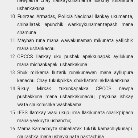
ñawpakta chay llankaykunamanta llukshiy runankuna
ushankakuna.
Fuerzas Armadas, Policía Nacional llankay ukumanta,
shinallatak apunchik wankuykunamantapash mana
shamuna.
Mayhan runa mana wawakunaman mikunata yallichik
mana ushankachu.
CPCCS llankay uku pushak apakkunapak ayllukuna
mana mishankapak ushankakuna.
Shuk mirkama llutarik runakunawan mana ayllupura
kanachu. Chay tukukpikka, shukllatami akllankankuna.
Rikuy Mirkak tukunkapakka CPCCS ñawpa
pushakkuna mana ushankakunachu, paykuna ishkay
wata shukshishka washakama.
IESS llamkay wasi ukupi ima llakikunata charikpipash
mana yaykuyta ushanchu;
Mama Kamachiyta shinallatak tuktik kamachiykunapi
churashka mana ushaykunata paktachina