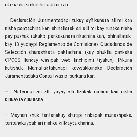
rikchasha surkusha sakina kan
– Declaración Juramentadapi tukuy ayñikunata allimi kan
nisha pantachina kan, shinallatak ari alli mi kay runaka nisha
pay pushak tukukpi pankakunata rikuchina kan, shinallatak
kay 13 yupaypi Reglamento de Comisiones Ciudadanos de
Selección churashkata paktachina. (kay shuklla pankaka
CPCCS llankay wasipak web linchipimi tiyahun). Pikuna
kutishuk Mamallaktakunapi kawsakkunaka Declaración
Juramentadaka Consul wasipi surkuna kan;
– Notariopi ari alli yuyay alli llankak runami kan nisha
killkayta sukursha
– Mayhan shuk tantanakuy shutipi rinkapak munashpaka,
tantanakuypak ari nishka killkayta charina.