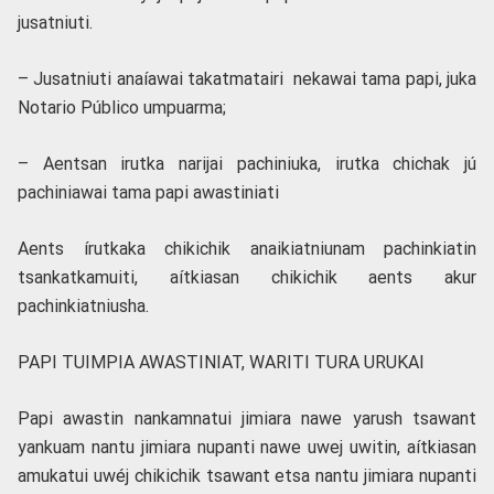
jusatniuti.
– Jusatniuti anaíawai takatmatairi nekawai tama papi, juka
Notario Público umpuarma;
– Aentsan irutka narijai pachiniuka, irutka chichak jú
pachiniawai tama papi awastiniati
Aents írutkaka chikichik anaikiatniunam pachinkiatin
tsankatkamuiti, aítkiasan chikichik aents akur
pachinkiatniusha.
PAPI TUIMPIA AWASTINIAT, WARITI TURA URUKAI
Papi awastin nankamnatui jimiara nawe yarush tsawant
yankuam nantu jimiara nupanti nawe uwej uwitin, aítkiasan
amukatui uwéj chikichik tsawant etsa nantu jimiara nupanti