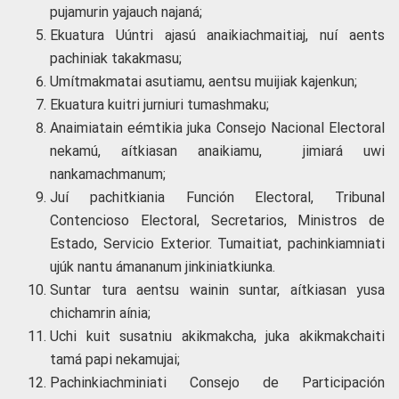
pujamurin yajauch najaná;
Ekuatura Uúntri ajasú anaikiachmaitiaj, nuí aents
pachiniak takakmasu;
Umítmakmatai asutiamu, aentsu muijiak kajenkun;
Ekuatura kuitri jurniuri tumashmaku;
Anaimiatain eémtikia juka Consejo Nacional Electoral
nekamú, aítkiasan anaikiamu, jimiará uwi
nankamachmanum;
Juí pachitkiania Función Electoral, Tribunal
Contencioso Electoral, Secretarios, Ministros de
Estado, Servicio Exterior. Tumaitiat, pachinkiamniati
ujúk nantu ámananum jinkiniatkiunka.
Suntar tura aentsu wainin suntar, aítkiasan yusa
chichamrin aínia;
Uchi kuit susatniu akikmakcha, juka akikmakchaiti
tamá papi nekamujai;
Pachinkiachminiati Consejo de Participación