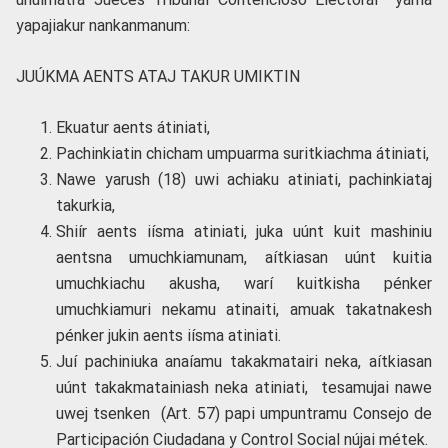
yapajiakur nankanmanum:
JUÚKMA AENTS ATAJ TAKUR UMIKTIN
Ekuatur aents átiniati,
Pachinkiatin chicham umpuarma suritkiachma átiniati,
Nawe yarush (18) uwi achiaku atiniati, pachinkiataj
takurkia,
Shiír aents iísma atiniati, juka uúnt kuit mashiniu
aentsna umuchkiamunam, aítkiasan uúnt kuitia
umuchkiachu akusha, warí kuitkisha pénker
umuchkiamuri nekamu atinaiti, amuak takatnakesh
pénker jukin aents iísma atiniati.
Juí pachiniuka anaíamu takakmatairi neka, aítkiasan
uúnt takakmatainiash neka atiniati, tesamujai nawe
uwej tsenken (Art. 57) papi umpuntramu Consejo de
Participación Ciudadana y Control Social nújai métek.