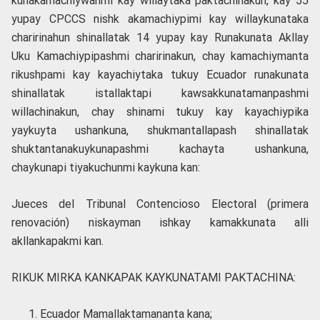
kunakamachiywanmi kay willaytaka paktachinakun, kay 55
yupay CPCCS nishk akamachiypimi kay willaykunataka
charirinahun shinallatak 14 yupay kay Runakunata Akllay
Uku Kamachiypipashmi charirinakun, chay kamachiymanta
rikushpami kay kayachiytaka tukuy Ecuador runakunata
shinallatak istallaktapi kawsakkunatamanpashmi
willachinakun, chay shinami tukuy kay kayachiypika
yaykuyta ushankuna, shukmantallapash shinallatak
shuktantanakuykunapashmi kachayta ushankuna,
chaykunapi tiyakuchunmi kaykuna kan:
Jueces del Tribunal Contencioso Electoral (primera
renovación) niskayman ishkay kamakkunata alli
akllankapakmi kan.
RIKUK MIRKA KANKAPAK KAYKUNATAMI PAKTACHINA:
Ecuador Mamallaktamananta kana;