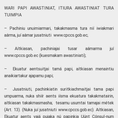
WARI PAPI AWASTINIAT, ITIURA AWASTINIAT TURA
TUIMPIA
– Pachiniu unuimiarmari, takakmasma tura nií iwiakmari
aárma, juí aámar jusatniuti www.cpccs.gob.ec;
– Aítkiasan, pachiniajai tusar aámarma juí
www.cpccs.gob.ec (kuesmakam awastiniati);
– Ekuatur aentsuitjai tamá papi, aítkiasan menaintiu
anaikiartakur ajapamu papi;
– Jusatniuti, pachinkiatin suritkiachmaitjai tama papi
umpuarma, nuka shiír aents iísma ekuatura takakmatairin,
aítkiasan takakmasmasha; tesamu usumtai tamajai métek
(Art. 13). (Nuka juí jusatniuti www.cpccs.gob.ec). Aítkiasan,
Ekuatur aents yajá pujaka nú papinkia Uúnt Cónsul-num