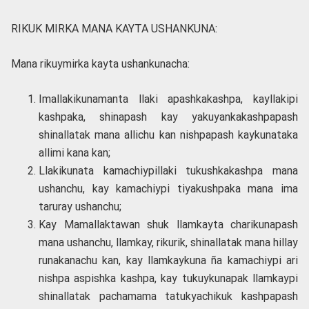
RIKUK MIRKA MANA KAYTA USHANKUNA:
Mana rikuymirka kayta ushankunacha:
Imallakikunamanta llaki apashkakashpa, kayllakipi
kashpaka, shinapash kay yakuyankakashpapash
shinallatak mana allichu kan nishpapash kaykunataka
allimi kana kan;
Llakikunata kamachiypillaki tukushkakashpa mana
ushanchu, kay kamachiypi tiyakushpaka mana ima
taruray ushanchu;
Kay Mamallaktawan shuk llamkayta charikunapash
mana ushanchu, llamkay, rikurik, shinallatak mana hillay
runakanachu kan, kay llamkaykuna ña kamachiypi ari
nishpa aspishka kashpa, kay tukuykunapak llamkaypi
shinallatak pachamama tatukyachikuk kashpapash