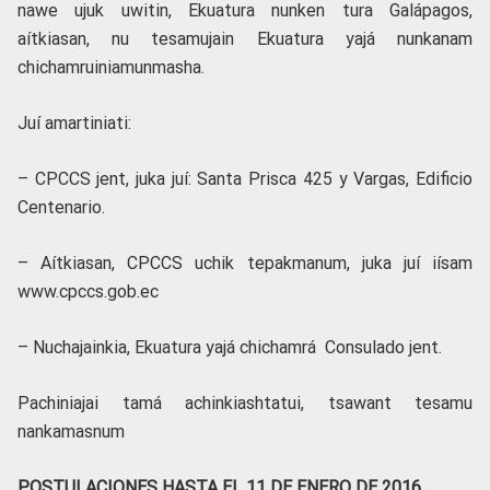
nawe ujuk uwitin, Ekuatura nunken tura Galápagos,
aítkiasan, nu tesamujain Ekuatura yajá nunkanam
chichamruiniamunmasha.
Juí amartiniati:
– CPCCS jent, juka juí: Santa Prisca 425 y Vargas, Edificio
Centenario.
– Aítkiasan, CPCCS uchik tepakmanum, juka juí iísam
www.cpccs.gob.ec
– Nuchajainkia, Ekuatura yajá chichamrá Consulado jent.
Pachiniajai tamá achinkiashtatui, tsawant tesamu
nankamasnum
POSTULACIONES HASTA EL 11 DE ENERO DE 2016