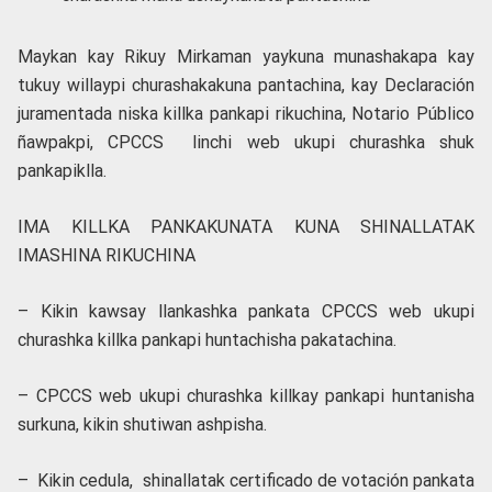
Maykan kay Rikuy Mirkaman yaykuna munashakapa kay
tukuy willaypi churashakakuna pantachina, kay Declaración
juramentada niska killka pankapi rikuchina, Notario Público
ñawpakpi, CPCCS linchi web ukupi churashka shuk
pankapiklla.
IMA KILLKA PANKAKUNATA KUNA SHINALLATAK
IMASHINA RIKUCHINA
– Kikin kawsay llankashka pankata CPCCS web ukupi
churashka killka pankapi huntachisha pakatachina.
– CPCCS web ukupi churashka killkay pankapi huntanisha
surkuna, kikin shutiwan ashpisha.
– Kikin cedula, shinallatak certificado de votación pankata