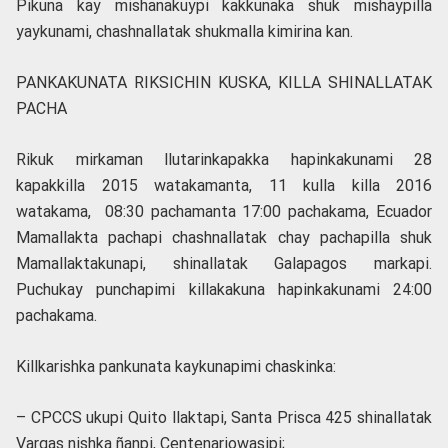
Pikuna kay mishanakuypi kakkunaka shuk mishaypilla
yaykunami, chashnallatak shukmalla kimirina kan.
PANKAKUNATA RIKSICHIN KUSKA, KILLA SHINALLATAK
PACHA
Rikuk mirkaman llutarinkapakka hapinkakunami 28
kapakkilla 2015 watakamanta, 11 kulla killa 2016
watakama, 08:30 pachamanta 17:00 pachakama, Ecuador
Mamallakta pachapi chashnallatak chay pachapilla shuk
Mamallaktakunapi, shinallatak Galapagos markapi.
Puchukay punchapimi killakakuna hapinkakunami 24:00
pachakama.
Killkarishka pankunata kaykunapimi chaskinka:
– CPCCS ukupi Quito llaktapi, Santa Prisca 425 shinallatak
Vargas nishka ñanpi, Centenariowasipi;