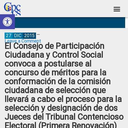
Skip
Skip
Skip
Skip
to
to
to
to
Abrir barra de herramientas
Consejo
primary
main
primary
footer
Construyendo
navigation
content
sidebar
de
Poder
Ciudadano
Participación
27
DIC
2015
Leave a Comment
El Consejo de Participación
Ciudadana
Ciudadana y Control Social
y
convoca a postularse al
Control
concurso de méritos para la
Social
conformación de la comisión
ciudadana de selección que
llevará a cabo el proceso para la
selección y designación de dos
Jueces del Tribunal Contencioso
Electoral (Primera Renovación)