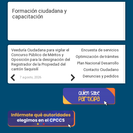
Formación ciudadana y
capacitación
Veeduría Ciudadana para vigilar el
Veeduría Ciudadana para vigila
Encuesta de servicios
Concurso Público de Méritos y
construcción del asfaltado de
Optimización de trámites
Oposición para la designación del
diferentes barrios del sector 
Plan Nacional Desarrollo
Registrador de la Propiedad del
Ballenita del cantón Santa Ele
cantón Saquisilí
Contacto Ciudadano
Previous
Next
Denuncias y pedidos
7 agosto, 2026
7 agosto, 2026