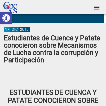
Skip
Skip
Skip
Skip
to
to
to
to
Abrir barra de herramientas
Consejo
primary
main
primary
footer
Construyendo
navigation
content
sidebar
de
Poder
Ciudadano
Participación
17
DIC
2015
Estudiantes de Cuenca y Patate
Ciudadana
conocieron sobre Mecanismos
y
de Lucha contra la corrupción y
Control
Participación
Social
ESTUDIANTES DE CUENCA Y
PATATE CONOCIERON SOBRE