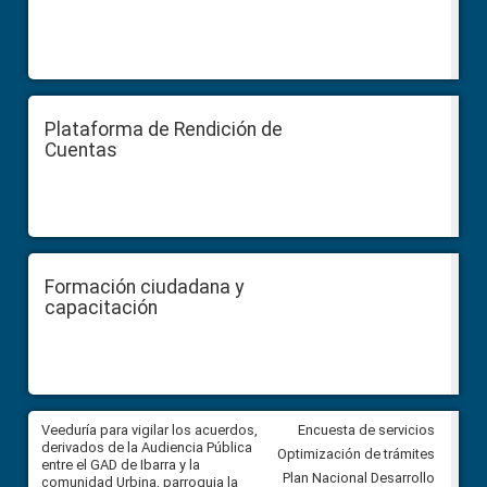
Plataforma de Rendición de
Cuentas
Formación ciudadana y
capacitación
Veeduría para vigilar los acuerdos,
CPCCS convoca a Veeduría
Encuesta de servicios
derivados de la Audiencia Pública
Ciudadana para vigilar el conc
Optimización de trámites
entre el GAD de Ibarra y la
en la Universidad de Cuenca
Plan Nacional Desarrollo
comunidad Urbina, parroquia la