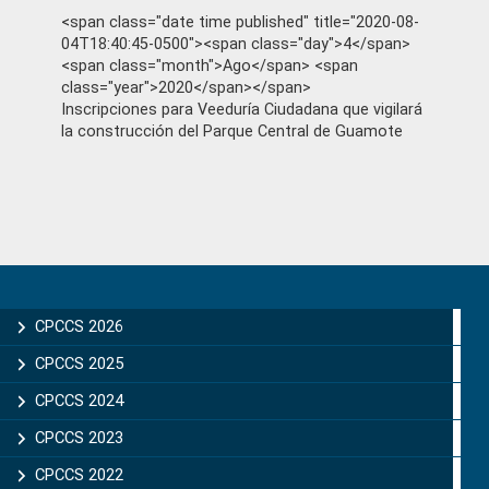
<span class="date time published" title="2020-08-
04T18:40:45-0500"><span class="day">4</span>
<span class="month">Ago</span> <span
class="year">2020</span></span>
Inscripciones para Veeduría Ciudadana que vigilará
la construcción del Parque Central de Guamote
Primary
Sidebar
CPCCS 2026
CPCCS 2025
CPCCS 2024
CPCCS 2023
CPCCS 2022