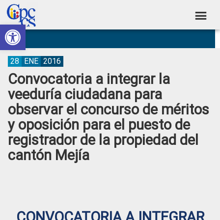
Skip
Skip
Skip
Skip
to
to
to
to
Abrir barra de herramientas
Consejo
primary
main
primary
footer
Construyendo
navigation
content
sidebar
de
Poder
Ciudadano
Participación
28
ENE
2016
Convocatoria a integrar la
Ciudadana
veeduría ciudadana para
y
observar el concurso de méritos
Control
y oposición para el puesto de
Social
registrador de la propiedad del
cantón Mejía
CONVOCATORIA A INTEGRAR