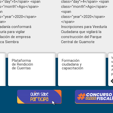
s="day">5</span> <span
class="day">4</span> <span
ss="month">Ago</span>
class="month">Ago</span>
an
<span
s="year">2020</span>
class="year">2020</span>
pan>
</span>
adanía conformará
Inscripciones para Veeduría
uría para vigilar
Ciudadana que vigilará la
idación de empresa
construcción del Parque
ica Siembra
Central de Guamote
Hasta el 31 de julio se podrán
V
Plataforma
Formación
presentar impugnaciones en
s
de Rendición
ciudadana y
contra de los postulantes al
a
de Cuentas
capacitación
concurso para designar Fiscal
A
General
p
27 julio, 2026