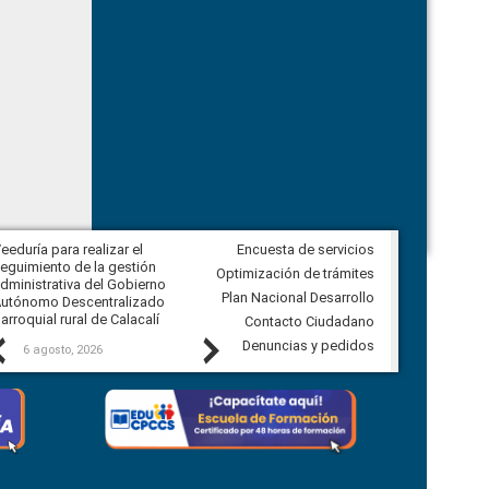
eeduría para realizar el
Encuesta de servicios
Veeduría para vigilar los acuerdos,
eguimiento de la gestión
derivados de la Audiencia Pública
Optimización de trámites
dministrativa del Gobierno
entre el GAD de Ibarra y la
Plan Nacional Desarrollo
utónomo Descentralizado
comunidad Urbina, parroquia la
arroquial rural de Calacalí
Carolina
Contacto Ciudadano
Previous
Next
Denuncias y pedidos
6 agosto, 2026
5 agosto, 2026