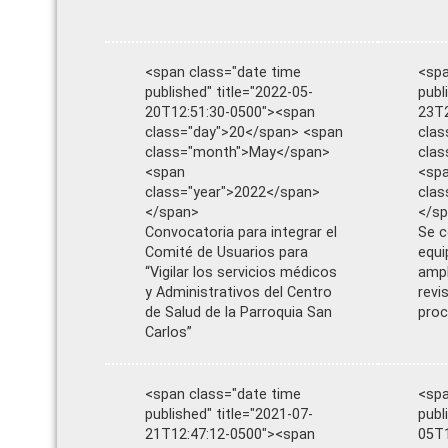
<span class="date time
<spa
published" title="2022-05-
publ
20T12:51:30-0500"><span
23T2
class="day">20</span> <span
clas
class="month">May</span>
cla
<span
<sp
class="year">2022</span>
clas
</span>
</s
Convocatoria para integrar el
Se 
Comité de Usuarios para
equi
“Vigilar los servicios médicos
ampl
y Administrativos del Centro
revi
de Salud de la Parroquia San
proc
Carlos”
<span class="date time
<spa
published" title="2021-07-
publ
21T12:47:12-0500"><span
05T1