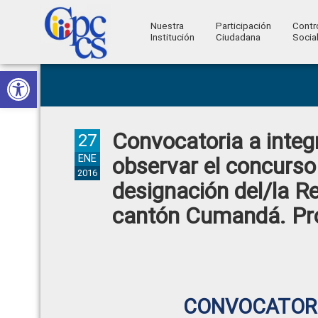
Nuestra
Participación
Contr
Institución
Ciudadana
Socia
Consejo
Abrir barra de herramientas
Skip
Skip
Skip
Skip
Construyendo
to
to
to
to
de
Poder
primary
main
primary
footer
Ciudadano
Participación
navigation
content
sidebar
Convocatoria a integ
Ciudadana
27
y
ENE
observar el concurso 
2016
Control
designación del/la Re
Social
cantón Cumandá. Pro
CONVOCATORI