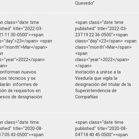
Quevedo”
n class="date time
<span class="date time
ished" title="2022-03-
published" title="2022-03-
1:11:30-0500"><span
23T19:22:36-0500"><span
s="day">23</span> <span
class="day">23</span> <span
ss="month">Mar</span>
class="month">Mar</span>
an
<span
s="year">2022</span>
class="year">2022</span>
pan>
</span>
conforman nuevos
Invitación a unirse a la
pos técnicos y se
Veeduría que vigila la
iarán informes de
designación del titular de la
sión de requisitos en
Superintendencia de
esos de designación
Compañías
n class="date time
<span class="date time
ished" title="2020-08-
published" title="2020-08-
7:05:43-0500"><span
04T18:40:45-0500"><span