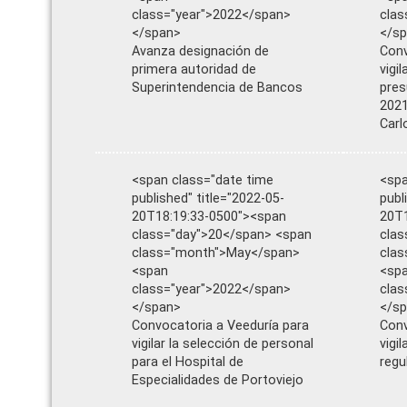
class="year">2022</span>
clas
</span>
</s
Avanza designación de
Conv
primera autoridad de
vigi
Superintendencia de Bancos
pres
2021
Carl
<span class="date time
<spa
published" title="2022-05-
publ
20T18:19:33-0500"><span
20T1
class="day">20</span> <span
clas
class="month">May</span>
cla
<span
<sp
class="year">2022</span>
clas
</span>
</s
Convocatoria a Veeduría para
Conv
vigilar la selección de personal
vigi
para el Hospital de
regu
Especialidades de Portoviejo