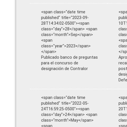
<span class="date time
<spa
published" title="2023-09-
publ
28T14:34:02-0500"><span
10T1
class="day">28</span> <span
clas
class="month">Sep</span>
cla
<span
<sp
class="year">2023</span>
clas
</span>
</s
Publicado banco de preguntas
Apro
para el concurso de
reca
designación de Contralor
post
desi
Defe
<span class="date time
<spa
published" title="2022-05-
publ
24T16:59:25-0500"><span
20T1
class="day">24</span> <span
clas
class="month">May</span>
cla
<span
<sp