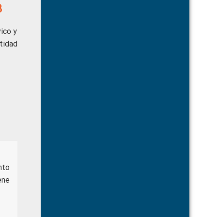
3
ico y
ntidad
nto
ene