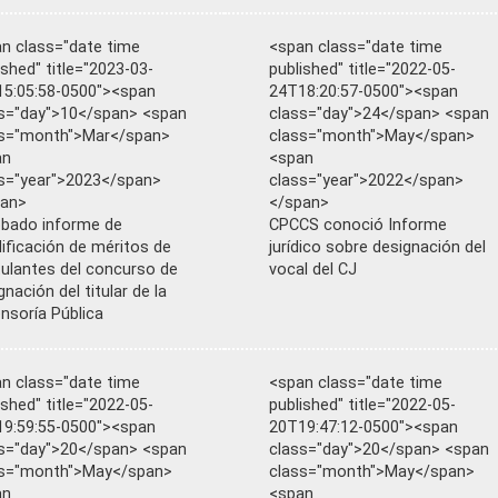
n class="date time
<span class="date time
ished" title="2023-03-
published" title="2022-05-
5:05:58-0500"><span
24T18:20:57-0500"><span
s="day">10</span> <span
class="day">24</span> <span
ss="month">Mar</span>
class="month">May</span>
an
<span
s="year">2023</span>
class="year">2022</span>
pan>
</span>
bado informe de
CPCCS conoció Informe
lificación de méritos de
jurídico sobre designación del
ulantes del concurso de
vocal del CJ
gnación del titular de la
nsoría Pública
n class="date time
<span class="date time
ished" title="2022-05-
published" title="2022-05-
9:59:55-0500"><span
20T19:47:12-0500"><span
s="day">20</span> <span
class="day">20</span> <span
ss="month">May</span>
class="month">May</span>
an
<span