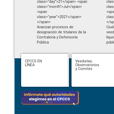
class="day">21</span> <span
clas
class="month">Jul</span>
cla
<span
<sp
class="year">2021</span>
clas
</span>
</s
Avanzan procesos de
Ciud
designación de titulares de la
veed
Contraloría y Defensoría
liqu
Pública
públ
Footer
CPCCS EN
Veedurías,
LÍNEA
Observatorios
y Comités