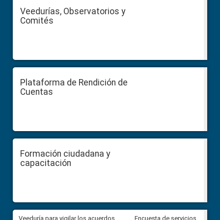
Veedurías, Observatorios y
Comités
Plataforma de Rendición de
Cuentas
Formación ciudadana y
capacitación
Veeduría para vigilar los acuerdos,
CPCCS convoca a Veeduría
Encuesta de servicios