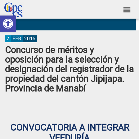
Skip
Skip
Skip
Skip
to
to
to
to
Abrir barra de herramientas
Consejo
primary
main
primary
footer
Construyendo
navigation
content
sidebar
de
Poder
Ciudadano
Participación
2
FEB
2016
Concurso de méritos y
Ciudadana
oposición para la selección y
y
designación del registrador de la
Control
propiedad del cantón Jipijapa.
Social
Provincia de Manabí
CONVOCATORIA A INTEGRAR
VEEDURÍA