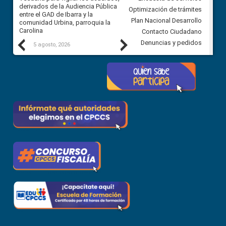
 a
derivados de la Audiencia Pública
Ciudadana para vigilar el conc
Optimización de trámites
ión
entre el GAD de Ibarra y la
en la Universidad de Cuenca
Plan Nacional Desarrollo
comunidad Urbina, parroquia la
Carolina
Contacto Ciudadano
Previous
Next
Denuncias y pedidos
5 agosto, 2026
5 agosto, 2026