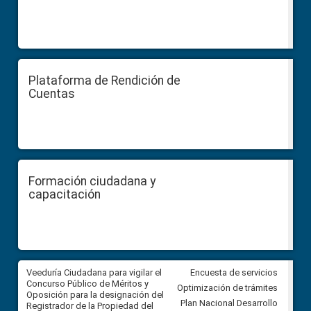
Plataforma de Rendición de
Cuentas
Formación ciudadana y
capacitación
Veeduría Ciudadana para vigilar el
Veeduría Ciudadana para vigila
Encuesta de servicios
Concurso Público de Méritos y
construcción del asfaltado de
Optimización de trámites
Oposición para la designación del
diferentes barrios del sector 
Plan Nacional Desarrollo
Registrador de la Propiedad del
Ballenita del cantón Santa Ele