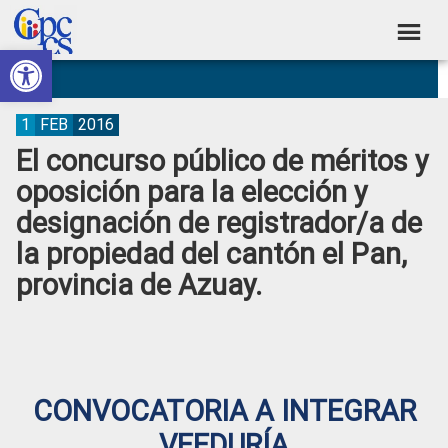
Skip
Skip
Skip
Skip
to
to
to
to
Abrir barra de herramientas
Consejo
primary
main
primary
footer
Construyendo
navigation
content
sidebar
de
Poder
Ciudadano
Participación
1
FEB
2016
El concurso público de méritos y
Ciudadana
oposición para la elección y
y
designación de registrador/a de
Control
la propiedad del cantón el Pan,
Social
provincia de Azuay.
CONVOCATORIA A INTEGRAR
VEEDURÍA