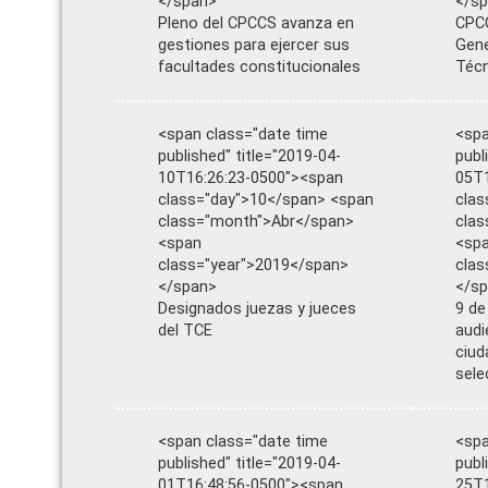
</span>
</s
Pleno del CPCCS avanza en
CPCC
gestiones para ejercer sus
Gene
facultades constitucionales
Téc
<span class="date time
<spa
published" title="2019-04-
publ
10T16:26:23-0500"><span
05T1
class="day">10</span> <span
clas
class="month">Abr</span>
clas
<span
<sp
class="year">2019</span>
clas
</span>
</s
Designados juezas y jueces
9 de
del TCE
audi
ciud
sele
<span class="date time
<spa
published" title="2019-04-
publ
01T16:48:56-0500"><span
25T1