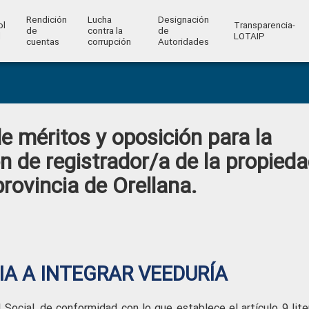
Rendición
Lucha
Designación
ol
Transparencia-
de
contra la
de
l
LOTAIP
cuentas
corrupción
Autoridades
e méritos y oposición para la
n de registrador/a de la propied
provincia de Orellana.
A A INTEGRAR VEEDURÍA
Social, de conformidad con lo que establece el artículo 9 liter