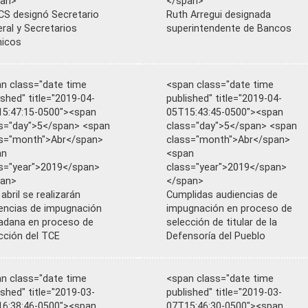
pan>
</span>
S designó Secretario
Ruth Arregui designada
ral y Secretarios
superintendente de Bancos
nicos
n class="date time
<span class="date time
ished" title="2019-04-
published" title="2019-04-
5:47:15-0500"><span
05T15:43:45-0500"><span
s="day">5</span> <span
class="day">5</span> <span
s="month">Abr</span>
class="month">Abr</span>
an
<span
s="year">2019</span>
class="year">2019</span>
pan>
</span>
 abril se realizarán
Cumplidas audiencias de
encias de impugnación
impugnación en proceso de
adana en proceso de
selección de titular de la
cción del TCE
Defensoría del Pueblo
n class="date time
<span class="date time
ished" title="2019-03-
published" title="2019-03-
6:38:46-0500"><span
07T15:46:30-0500"><span