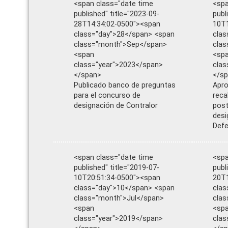
<span class="date time
<spa
published" title="2023-09-
publ
28T14:34:02-0500"><span
10T1
class="day">28</span> <span
clas
class="month">Sep</span>
cla
<span
<sp
class="year">2023</span>
clas
</span>
</s
Publicado banco de preguntas
Apro
para el concurso de
reca
designación de Contralor
post
desi
Defe
<span class="date time
<spa
published" title="2019-07-
publ
10T20:51:34-0500"><span
20T1
class="day">10</span> <span
clas
class="month">Jul</span>
cla
<span
<sp
class="year">2019</span>
clas