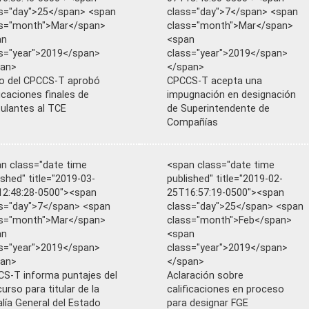
s="day">25</span> <span
class="day">7</span> <span
ss="month">Mar</span>
class="month">Mar</span>
an
<span
s="year">2019</span>
class="year">2019</span>
pan>
</span>
o del CPCCS-T aprobó
CPCCS-T acepta una
ficaciones finales de
impugnación en designación
ulantes al TCE
de Superintendente de
Compañías
n class="date time
<span class="date time
ished" title="2019-03-
published" title="2019-02-
2:48:28-0500"><span
25T16:57:19-0500"><span
s="day">7</span> <span
class="day">25</span> <span
ss="month">Mar</span>
class="month">Feb</span>
an
<span
s="year">2019</span>
class="year">2019</span>
pan>
</span>
S-T informa puntajes del
Aclaración sobre
urso para titular de la
calificaciones en proceso
alía General del Estado
para designar FGE