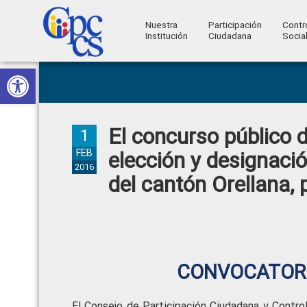
Nuestra
Participación
Contr
Institución
Ciudadana
Socia
Consejo
Abrir barra de herramientas
Skip
Skip
Skip
Skip
Construyendo
to
to
to
to
de
Poder
primary
main
primary
footer
Ciudadano
Participación
navigation
content
sidebar
El concurso público d
Ciudadana
1
y
FEB
elección y designació
2016
Control
del cantón Orellana, 
Social
CONVOCATORI
El Consejo de Participación Ciudadana y Control 