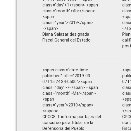
class="day">1</span> <span
clas
class="month">Abr</span>
cla
<span
<sp
class="year">2019</span>
clas
</span>
</s
Diana Salazar designada
Plen
Fiscal General del Estado
cali
post
<span class="date time
<spa
published" title="2019-03-
publ
07T15:24:34-0500"><span
07T1
class="day">7</span> <span
clas
class="month">Mar</span>
cla
<span
<sp
class="year">2019</span>
clas
</span>
</s
CPCCS-T informa puntajes del
CPCC
concurso para titular de la
conc
Defensoría del Pueblo
Fisc