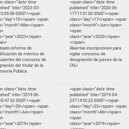
n class="date time
<span class="date time
ished" title="2023-03-
published" title="2020-06-
5:05:58-0500"><span
17T11:51:00-0500"><span
s="day">10</span> <span
class="day">17</span> <span
ss="month">Mar</span>
class="month">Jun</span>
an
<span
s="year">2023</span>
class="year">2020</span>
pan>
</span>
bado informe de
Abiertas inscripciones para
lificación de méritos de
vigilar concurso de
ulantes del concurso de
designación de jueces de la
gnación del titular de la
CNJ
nsoría Pública
n class="date time
<span class="date time
ished" title="2019-06-
published" title="2019-04-
8:47:32-0500"><span
23T14:50:23-0500"><span
s="day">20</span> <span
class="day">23</span> <span
ss="month">Jun</span>
class="month">Abr</span>
an
<span
s="year">2019</span>
class="year">2019</span>