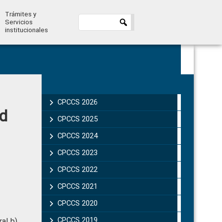
Trámites y
Servicios
institucionales
Primary
Sidebar
CPCCS 2026
ad
CPCCS 2025
CPCCS 2024
CPCCS 2023
CPCCS 2022
CPCCS 2021
CPCCS 2020
CPCCS 2019 .
al b)