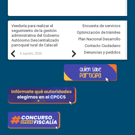
Veeduría para realizar el
Veeduría para vigilar los acue
Encuesta de servicios
ra
seguimiento de la gestión
derivados de la Audiencia Púb
Optimización de trámites
ara
administrativa del Gobierno
entre el GAD de Ibarra y la
Plan Nacional Desarrollo
Autónomo Descentralizado
comunidad Urbina, parroquia l
parroquial rural de Calacalí
Carolina
Contacto Ciudadano
Previous
Next
Denuncias y pedidos
6 agosto, 2026
5 agosto, 2026