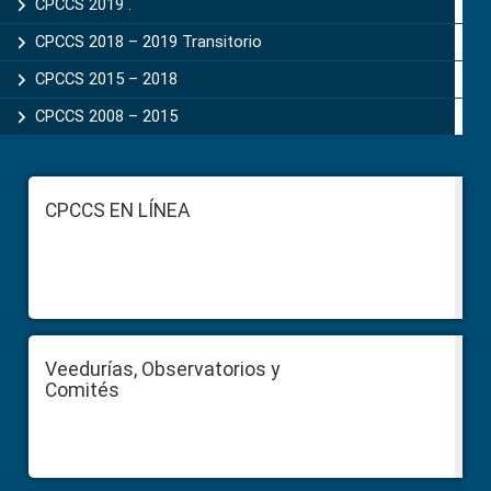
CPCCS 2019 .
CPCCS 2018 – 2019 Transitorio
CPCCS 2015 – 2018
CPCCS 2008 – 2015
Footer
CPCCS EN LÍNEA
Veedurías, Observatorios y
Comités