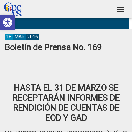
Skip
Skip
Skip
Skip
to
to
to
to
Abrir barra de herramientas
Consejo
primary
main
primary
footer
Construyendo
navigation
content
sidebar
de
Poder
Ciudadano
Participación
18
MAR
2016
Boletín de Prensa No. 169
Ciudadana
y
Control
Social
HASTA EL 31 DE MARZO SE
RECEPTARÁN INFORMES DE
RENDICIÓN DE CUENTAS DE
EOD Y GAD