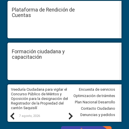
Plataforma de Rendición de
Cuentas
Formación ciudadana y
capacitación
Veeduría Ciudadana para vigilar el
Veeduría Ciudadana para vigila
Encuesta de servicios
Concurso Público de Méritos y
construcción del asfaltado de
Optimización de trámites
Oposición para la designación del
diferentes barrios del sector 
Plan Nacional Desarrollo
Registrador de la Propiedad del
Ballenita del cantón Santa Ele
cantón Saquisilí
Contacto Ciudadano
Previous
Next
Denuncias y pedidos
7 agosto, 2026
7 agosto, 2026