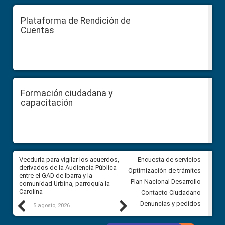
Plataforma de Rendición de
Cuentas
Formación ciudadana y
capacitación
Veeduría para vigilar los acuerdos,
CPCCS convoca a Veeduría
Encuesta de servicios
derivados de la Audiencia Pública
Ciudadana para vigilar el conc
Optimización de trámites
entre el GAD de Ibarra y la
en la Universidad de Cuenca
Plan Nacional Desarrollo
comunidad Urbina, parroquia la
Carolina
Contacto Ciudadano
Previous
Next
Denuncias y pedidos
5 agosto, 2026
5 agosto, 2026