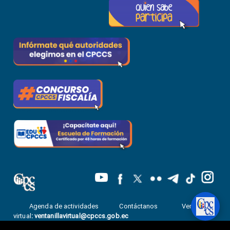
Agenda de actividades
Contáctanos
Ventanilla
virtual
:
ventanillavirtual@cpccs.gob.ec