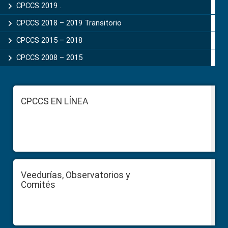
CPCCS 2019 .
CPCCS 2018 – 2019 Transitorio
CPCCS 2015 – 2018
CPCCS 2008 – 2015
Footer
CPCCS EN LÍNEA
Veedurías, Observatorios y
Comités