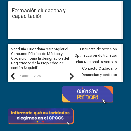
Formación ciudadana y
capacitación
Veeduría Ciudadana para vigilar el
Veeduría Ciudadana para vigila
Encuesta de servicios
Concurso Público de Méritos y
construcción del asfaltado de
Optimización de trámites
Oposición para la designación del
diferentes barrios del sector 
Plan Nacional Desarrollo
Registrador de la Propiedad del
Ballenita del cantón Santa Ele
cantón Saquisilí
Contacto Ciudadano
Previous
Next
Denuncias y pedidos
7 agosto, 2026
7 agosto, 2026