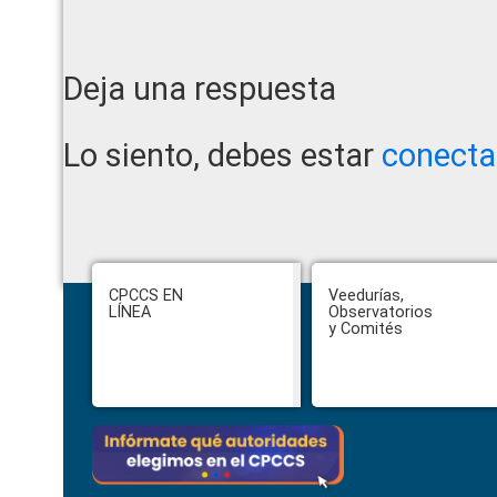
Reader
Deja una respuesta
Interactions
Lo siento, debes estar
conect
Footer
CPCCS EN
Veedurías,
LÍNEA
Observatorios
y Comités