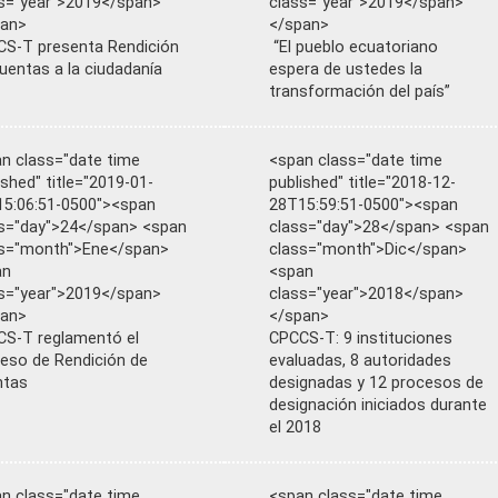
s="year">2019</span>
class="year">2019</span>
pan>
</span>
S-T presenta Rendición
“El pueblo ecuatoriano
uentas a la ciudadanía
espera de ustedes la
transformación del país”
n class="date time
<span class="date time
ished" title="2019-01-
published" title="2018-12-
5:06:51-0500"><span
28T15:59:51-0500"><span
s="day">24</span> <span
class="day">28</span> <span
ss="month">Ene</span>
class="month">Dic</span>
an
<span
s="year">2019</span>
class="year">2018</span>
pan>
</span>
S-T reglamentó el
CPCCS-T: 9 instituciones
eso de Rendición de
evaluadas, 8 autoridades
ntas
designadas y 12 procesos de
designación iniciados durante
el 2018
n class="date time
<span class="date time