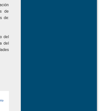
ación
os de
s de:
o del
a del
dades