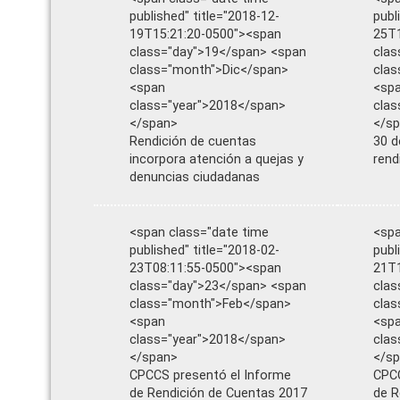
published" title="2018-12-
publ
19T15:21:20-0500"><span
25T1
class="day">19</span> <span
clas
class="month">Dic</span>
clas
<span
<sp
class="year">2018</span>
clas
</span>
</s
Rendición de cuentas
30 d
incorpora atención a quejas y
rend
denuncias ciudadanas
<span class="date time
<spa
published" title="2018-02-
publ
23T08:11:55-0500"><span
21T1
class="day">23</span> <span
clas
class="month">Feb</span>
clas
<span
<sp
class="year">2018</span>
clas
</span>
</s
CPCCS presentó el Informe
CPCC
de Rendición de Cuentas 2017
de R