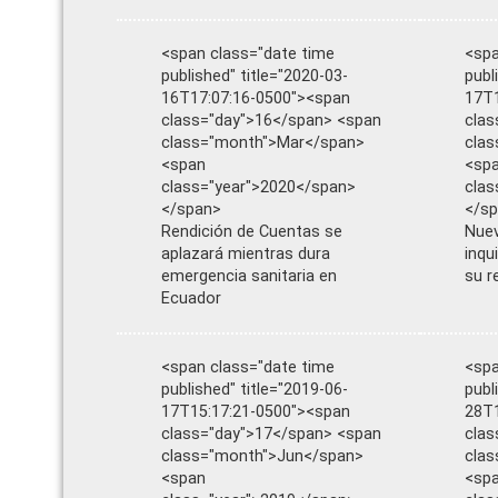
<span class="date time
<spa
published" title="2020-03-
publ
16T17:07:16-0500"><span
17T1
class="day">16</span> <span
clas
class="month">Mar</span>
clas
<span
<sp
class="year">2020</span>
clas
</span>
</s
Rendición de Cuentas se
Nuev
aplazará mientras dura
inqu
emergencia sanitaria en
su r
Ecuador
<span class="date time
<spa
published" title="2019-06-
publ
17T15:17:21-0500"><span
28T1
class="day">17</span> <span
clas
class="month">Jun</span>
clas
<span
<sp