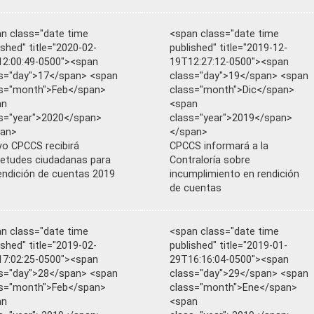
n class="date time
<span class="date time
ished" title="2020-02-
published" title="2019-12-
2:00:49-0500"><span
19T12:27:12-0500"><span
s="day">17</span> <span
class="day">19</span> <span
s="month">Feb</span>
class="month">Dic</span>
an
<span
s="year">2020</span>
class="year">2019</span>
pan>
</span>
o CPCCS recibirá
CPCCS informará a la
ietudes ciudadanas para
Contraloría sobre
endición de cuentas 2019
incumplimiento en rendición
de cuentas
n class="date time
<span class="date time
ished" title="2019-02-
published" title="2019-01-
7:02:25-0500"><span
29T16:16:04-0500"><span
s="day">28</span> <span
class="day">29</span> <span
s="month">Feb</span>
class="month">Ene</span>
an
<span