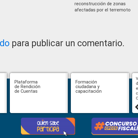
reconstrucción de zonas
afectadas por el terremoto
ado
para publicar un comentario.
Abiertas impugnaciones a los
V
Plataforma
Formación
delegados de la Función Judicial a
d
de Rendición
ciudadana y
la Comisión Ciudadana de
e
de Cuentas
capacitación
Selección para la designación de
c
Fiscal General del Estado
C
24 julio, 2026