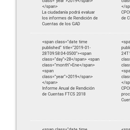
class="year">2019</span>
clas
</span>
</s
La ciudadanía podrá evaluar
CPCC
los informes de Rendición de
de C
Cuentas de los GAD
<span class="date time
<spa
published" title="2019-01-
publ
28T09:58:04-0500"><span
24T1
class="day">28</span> <span
clas
class="month">Ene</span>
cla
<span
<sp
class="year">2019</span>
clas
</span>
</s
Informe Anual de Rendición
CPCC
de Cuentas FTCS 2018
proc
Cue
<span class="date time
<spa