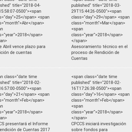
ished" title="2018-04-
published" title="2018-03-
5:58:07-0500"><span
29T15:44:26-0500"><span
s="day">25</span> <span
class="day">29</span> <span
s="month">Abr</span>
class="month">Mar</span>
an
<span
s="year">2018</span>
class="year">2018</span>
pan>
</span>
e Abril vence plazo para
Asesoramiento técnico en el
ición de cuentas
proceso de Rendición de
Cuentas
n class="date time
<span class="date time
ished" title="2018-02-
published" title="2018-02-
6:57:00-0500"><span
16T17:26:38-0500"><span
s="day">21</span> <span
class="day">16</span> <span
s="month">Feb</span>
class="month">Feb</span>
an
<span
s="year">2018</span>
class="year">2018</span>
pan>
</span>
S presentará el Informe
CPCCS iniciará investigación
endición de Cuentas 2017
sobre fondos para