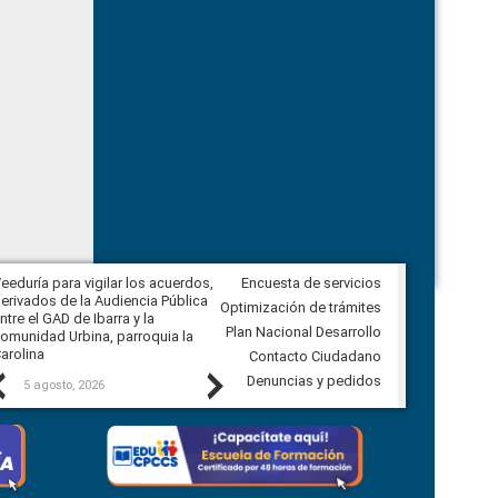
eeduría para vigilar los acuerdos,
Encuesta de servicios
CPCCS convoca a Veeduría
erivados de la Audiencia Pública
Ciudadana para vigilar el concurso
Optimización de trámites
ntre el GAD de Ibarra y la
en la Universidad de Cuenca
Plan Nacional Desarrollo
omunidad Urbina, parroquia la
arolina
Contacto Ciudadano
Previous
Next
Denuncias y pedidos
5 agosto, 2026
5 agosto, 2026