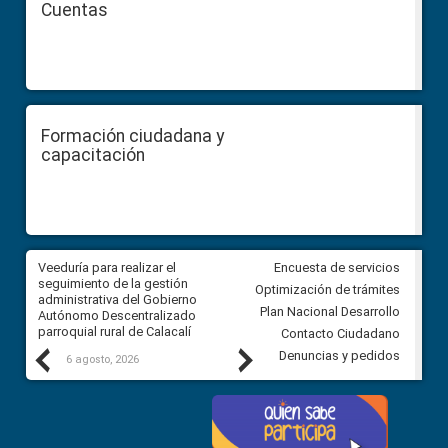
Cuentas
Formación ciudadana y
capacitación
Veeduría para realizar el
Veeduría para vigilar los acue
Encuesta de servicios
ra
seguimiento de la gestión
derivados de la Audiencia Púb
Optimización de trámites
ara
administrativa del Gobierno
entre el GAD de Ibarra y la
Plan Nacional Desarrollo
Autónomo Descentralizado
comunidad Urbina, parroquia l
parroquial rural de Calacalí
Carolina
Contacto Ciudadano
Previous
Next
Denuncias y pedidos
6 agosto, 2026
5 agosto, 2026