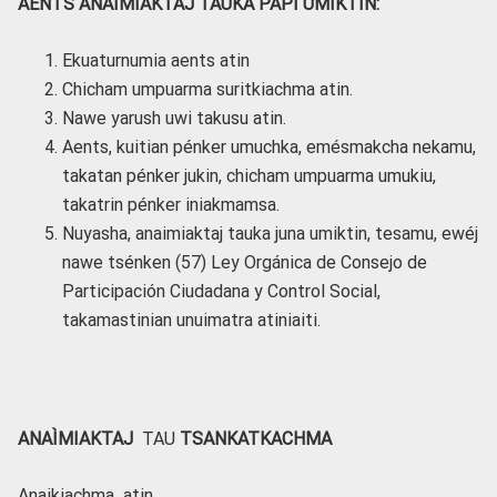
AENTS
ANAIMIAKTAJ TAUKA PAPI UMIKTIN:
Ekuaturnumia aents atin
Chicham umpuarma suritkiachma atin.
Nawe yarush uwi takusu atin.
Aents, kuitian pénker umuchka, emésmakcha nekamu,
takatan pénker jukin, chicham umpuarma umukiu,
takatrin pénker iniakmamsa.
Nuyasha, anaimiaktaj tauka juna umiktin, tesamu, ewéj
nawe tsénken (57) Ley Orgánica de Consejo de
Participación Ciudadana y Control Social,
takamastinian unuimatra atiniaiti.
ANAÌMIAKTAJ
TAU
TSANKATKACHMA
Anaikiachma atin