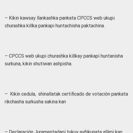
– Kikin kawsay llankashka pankata CPCCS web ukupi
churashka killka pankapi huntachisha paktachina.
– CPCCS web ukupi churashka killkay pankapi huntanisha
surkuna, kikin shutiwan ashpisha.
– Kikin cedula, shinallatak certificado de votación pankata
rikchasha surkusha sakina kan
– Declaración Juramentadapi tukuy ayñikunata allimi kan