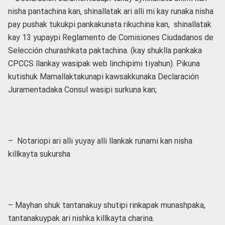
nisha pantachina kan, shinallatak ari alli mi kay runaka nisha
pay pushak tukukpi pankakunata rikuchina kan, shinallatak
kay 13 yupaypi Reglamento de Comisiones Ciudadanos de
Selección churashkata paktachina. (kay shuklla pankaka
CPCCS llankay wasipak web linchipimi tiyahun). Pikuna
kutishuk Mamallaktakunapi kawsakkunaka Declaración
Juramentadaka Consul wasipi surkuna kan;
– Notariopi ari alli yuyay alli llankak runami kan nisha
killkayta sukursha
– Mayhan shuk tantanakuy shutipi rinkapak munashpaka,
tantanakuypak ari nishka killkayta charina.