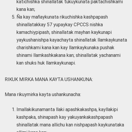
katichishka shinallatak tukuykunata paktachishkami
kana kan;
Ña kay mañaykunata rikuchishka kashpapash
shinallatakkay 57 yupaykay CPCCS nishka
kamachiypipash, shinallatak mayhan kaykunapi
yaykushanishpa kayachayta shinallatak llamkaykunata
charishkami kana kan kay llamkaykunaka pushak
shinami llamkashkakana kan; shinallatak yachanami
kan shuks huk llamkaykunapi.
RIKUK MIRKA MANA KAYTA USHANKUNA:
Mana rikuymirka kayta ushankunacha:
Imallakikunamanta llaki apashkakashpa, kayllakipi
kashpaka, shinapash kay yakuyankakashpapash
shinallatak mana allichu kan nishpapash kaykunataka