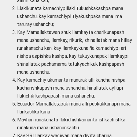
allimi kana kan;
Llakikunata kamachiypillaki tukushkakashpa mana
ushanchu, kay kamachiypi tiyakushpaka mana ima
taruray ushanchu;
Kay Mamallaktawan shuk llamkayta charikunapash
mana ushanchu, llamkay, rikurik, shinallatak mana hillay
runakanachu kan, kay llamkaykuna ña kamachiypi ari
nishpa aspishka kashpa, kay tukuykunapak llamkaypi
shinallatak pachamama tatukyachikuk kashpapash
mana ushanchu;
Kay kamachiy ukumanta manarak alli kanchu nishpa
kacharishkapash mana ushanchu, hinallatak ayllupi
llakichik kashpapash mana ushanchu;
Ecuador Mamallaktapak mana alli puskakkunapi mana
llankashka kana
Mayhan runakunata llakichishkamanta ishkachishka
runakuna mana ushanunkachu.
Kay SRI llankay wasiwan mana divita charina