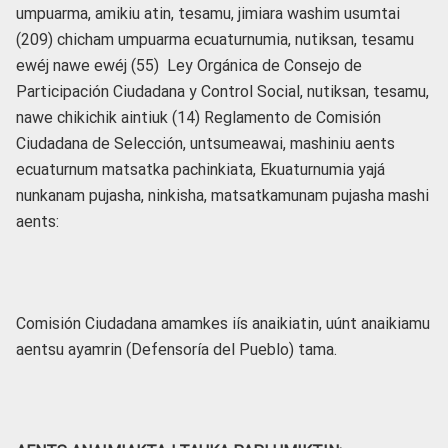
umpuarma, amikiu atin, tesamu, jimiara washim usumtai
(209) chicham umpuarma ecuaturnumia, nutiksan, tesamu
ewéj nawe ewéj (55) Ley Orgánica de Consejo de
Participación Ciudadana y Control Social, nutiksan, tesamu,
nawe chikichik aintiuk (14) Reglamento de Comisión
Ciudadana de Selección, untsumeawai, mashiniu aents
ecuaturnum matsatka pachinkiata, Ekuaturnumia yajá
nunkanam pujasha, ninkisha, matsatkamunam pujasha mashi
aents:
Comisión Ciudadana amamkes iís anaikiatin, uúnt anaikiamu
aentsu ayamrin (Defensoría del Pueblo) tama.