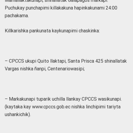
Mamallaktakunapi, shinallatak Galapagos markapi.
Puchukay punchapimi killakakuna hapinkakunami 24:00
pachakama.
Killkarishka pankunata kaykunapimi chaskinka:
– CPCCS ukupi Quito llaktapi, Santa Prisca 425 shinallatak
Vargas nishka ñanpi, Centenariowasipi;
– Markakunapi tuparik uchilla llankay CPCCS wasikunapi.
(kaytaka kay www.cpccs.gob.ec nishka linchipimi tariyta
ushankichik).