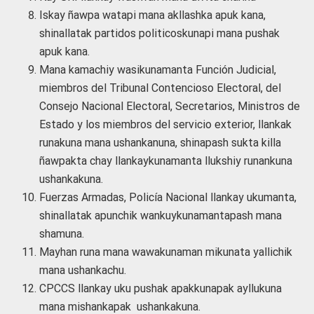
Iskay ñawpa watapi mana akllashka apuk kana,
shinallatak partidos politicoskunapi mana pushak
apuk kana.
Mana kamachiy wasikunamanta Función Judicial,
miembros del Tribunal Contencioso Electoral, del
Consejo Nacional Electoral, Secretarios, Ministros de
Estado y los miembros del servicio exterior, llankak
runakuna mana ushankanuna, shinapash sukta killa
ñawpakta chay llankaykunamanta llukshiy runankuna
ushankakuna.
Fuerzas Armadas, Policía Nacional llankay ukumanta,
shinallatak apunchik wankuykunamantapash mana
shamuna.
Mayhan runa mana wawakunaman mikunata yallichik
mana ushankachu.
CPCCS llankay uku pushak apakkunapak ayllukuna
mana mishankapak ushankakuna.