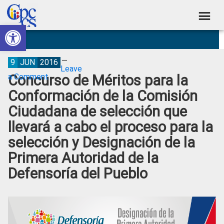
Skip
Skip
Skip
Skip
to
to
to
to
Abrir barra de herramientas
Consejo
primary
main
primary
footer
Construyendo
navigation
content
sidebar
de
Poder
Ciudadano
Participación
9
JUN
2016
Leave
Concurso de Méritos para la
a Comment
Ciudadana
Conformación de la Comisión
y
Ciudadana de selección que
Control
llevará a cabo el proceso para la
Social
selección y Designación de la
Primera Autoridad de la
Defensoría del Pueblo