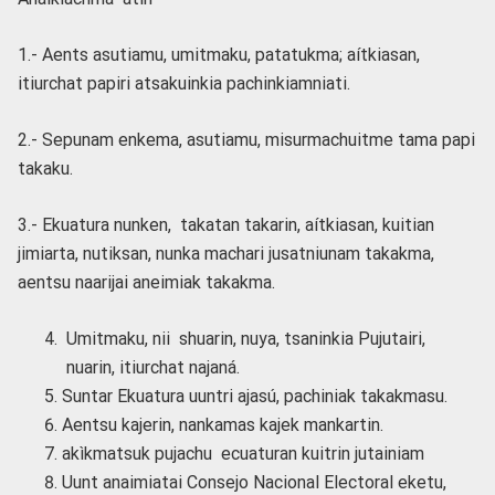
1.- Aents asutiamu, umitmaku, patatukma; aítkiasan,
itiurchat papiri atsakuinkia pachinkiamniati.
2.- Sepunam enkema, asutiamu, misurmachuitme tama papi
takaku.
3.- Ekuatura nunken, takatan takarin, aítkiasan, kuitian
jimiarta, nutiksan, nunka machari jusatniunam takakma,
aentsu naarijai aneimiak takakma.
Umitmaku, nii shuarin, nuya, tsaninkia Pujutairi,
nuarin, itiurchat najaná.
Suntar Ekuatura uuntri ajasú, pachiniak takakmasu.
Aentsu kajerin, nankamas kajek mankartin.
akìkmatsuk pujachu ecuaturan kuitrin jutainiam
Uunt anaimiatai Consejo Nacional Electoral eketu,