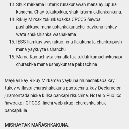
Shuk mirkama llutarik runakunawan mana ayllupura
kanachu. Chay tukukpikka, shukllatami akllankankuna.
Rikuy Mirkak tukunkapakka CPCCS ñawpa
pushakkuna mana ushankakunachu, paykuna ishkay
wata shukshishka washakama.
IESS llamkay wasi ukupi ima llakikunata charikpipash
mana yaykuyta ushanchu;
Mama Kamachiyta shinallatak tuktik kamachiykunapi
churashka mana ushaykunata paktachina
Maykan kay Rikuy Mirkaman yaykuna munashakapa kay
tukuy willaypi churashakakuna pantachina, kay Declaración
juramentada niska killka pankapi rikuchina, Notario Público
ñawpakpi, CPCCS linchi web ukupi churashka shuk
pankapiklla.
MISHAYPAK MAÑASHKAKUNA: