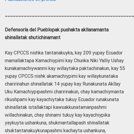
________________________________________________
Defensoría del Pueblopak pushakta akllanamanta
shinallatak shutichinamant
Kay CPCCS nishka tantanakuyka, kay 209 yupay Ecuador
mamallaktapa Kamachiypimi kay Chunka Niki Yalliy Ushay
kunakamachiywanmi kay willaytaka paktachinakun, kay 55
yupay CPCCS nishk akamachiypimi kay willaykunataka
charirinahun shinallatak 14 yupay kay Runakunata Akllay
Uku Kamachiypipashmi charirinakun, chay kamachiymanta
rikushpami kay kayachiytaka tukuy Ecuador runakunata
shinallatak istallaktapi kawsakkunatamanpashmi
willachinakun, chay shinami tukuy kay kayachiypika
yaykuyta ushankuna, shukmantallapash shinallatak
shuktantanakuykunapashmi kachayta ushankuna,