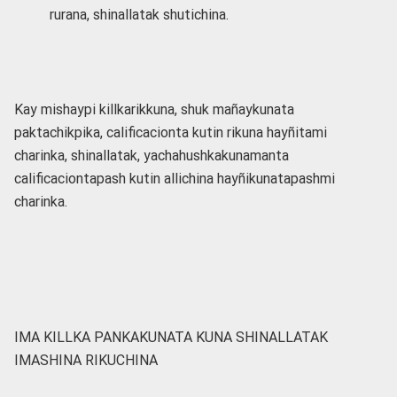
rurana, shinallatak shutichina.
Kay mishaypi killkarikkuna, shuk mañaykunata
paktachikpika, calificacionta kutin rikuna hayñitami
charinka, shinallatak, yachahushkakunamanta
calificaciontapash kutin allichina hayñikunatapashmi
charinka.
IMA KILLKA PANKAKUNATA KUNA SHINALLATAK
IMASHINA RIKUCHINA