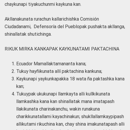
chaykunapi tiyakuchunmi kaykuna kan.
Akllanakunata rurachun kallarichishka Comisión
Ciudadanami, Defensoría del Pueblopak pushakta akllanga,
shinallatak shutichinga.
RIKUK MIRKA KANKAPAK KAYKUNATAMI PAKTACHINA
Ecuador Mamallaktamananta kana;
Tukuy hayñikunata allí paktachina kankuna;
Kaykunapi yaykunkapakka 18 wata ña paktashka kana
kan;
Tukuypak ukukunapi llamkayta alli kullkikunata
llamkashka kana kan shinallatak mana imatapash
llakikunata charinakanchu, wakin runakuna
charikkunatallami kayachinakun; shukllallamkaypipash
allikutami rikuchina kan, chay shina imakunatapash alli