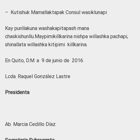
– Kutishuk Mamallaktapak Consul wasiklunapi
Kay punllakuna washakapitapash mana
chaskishunllu.Maypimikillkarina nishpa willashka pachapi,
shinallata willashka kitipimi killkarina.
En Quito, D.M. a 9 de junio de 2016
Lcda. Raquel González Lastre
Presidenta
Ab. Marcia Cedillo Díaz