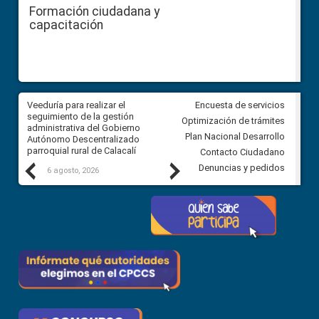
Formación ciudadana y
capacitación
Veeduría para realizar el
Veeduría para vigilar los acue
Encuesta de servicios
ra
seguimiento de la gestión
derivados de la Audiencia Púb
Optimización de trámites
ara
administrativa del Gobierno
entre el GAD de Ibarra y la
Plan Nacional Desarrollo
Autónomo Descentralizado
comunidad Urbina, parroquia l
parroquial rural de Calacalí
Carolina
Contacto Ciudadano
Previous
Next
Denuncias y pedidos
6 agosto, 2026
5 agosto, 2026