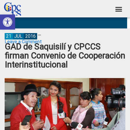
Skip
Skip
Skip
Skip
to
to
to
to
Abrir barra de herramientas
Consejo
primary
main
primary
footer
Construyendo
navigation
content
sidebar
de
Poder
Ciudadano
Participación
21
JUL
2016
Leave a Comment
GAD de Saquisilí y CPCCS
Ciudadana
firman Convenio de Cooperación
y
Interinstitucional
Control
Social