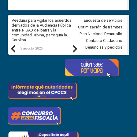
Veeduría para vigilar los acuerdos,
CPCCS convoca a Veeduría
Encuesta de servicios
 a
derivados de la Audiencia Pública
Ciudadana para vigilar el conc
Optimización de trámites
ión
entre el GAD de Ibarra y la
en la Universidad de Cuenca
Plan Nacional Desarrollo
comunidad Urbina, parroquia la
Carolina
Contacto Ciudadano
Previous
Next
Denuncias y pedidos
5 agosto, 2026
5 agosto, 2026