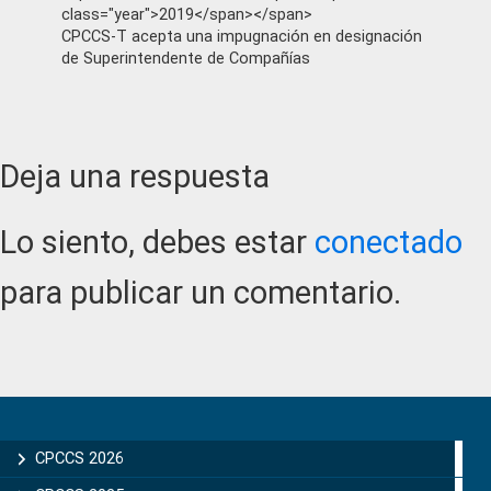
class="year">2019</span></span>
CPCCS-T acepta una impugnación en designación
de Superintendente de Compañías
Reader
Deja una respuesta
Interactions
Lo siento, debes estar
conectado
para publicar un comentario.
Primary
Sidebar
CPCCS 2026