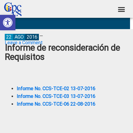
Skip
Skip
Skip
Skip
to
to
to
to
Abrir barra de herramientas
Consejo
primary
main
primary
footer
Construyendo
navigation
content
sidebar
de
Poder
Ciudadano
Participación
22
AGO
2016
Leave a Comment
Informe de reconsideración de
Ciudadana
Requisitos
y
Control
Social
Informe No. CCS-TCE-02 13-07-2016
Informe No. CCS-TCE-03 13-07-2016
Informe No. CCS-TCE-06 22-08-2016