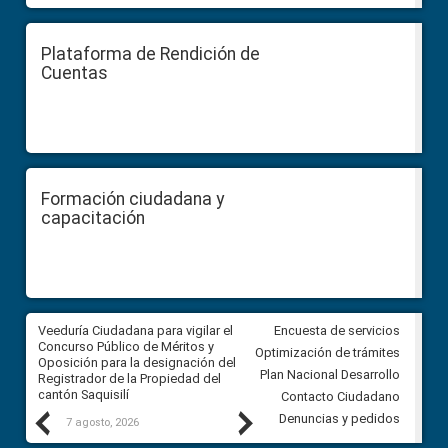
Plataforma de Rendición de
Cuentas
Formación ciudadana y
capacitación
Veeduría Ciudadana para vigilar el
Veeduría Ciudadana para vigila
Encuesta de servicios
Concurso Público de Méritos y
construcción del asfaltado de
Optimización de trámites
Oposición para la designación del
diferentes barrios del sector 
Plan Nacional Desarrollo
Registrador de la Propiedad del
Ballenita del cantón Santa Ele
cantón Saquisilí
Contacto Ciudadano
Previous
Next
Denuncias y pedidos
7 agosto, 2026
7 agosto, 2026