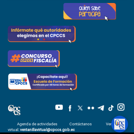
Agenda de actividades
Contáctanos
Ventanilla
virtual
:
ventanillavirtual@cpccs.gob.ec