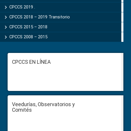
CPCCS 2019 .
CPCCS 2018 – 2019 Transitorio
CPCCS 2015 – 2018
CPCCS 2008 – 2015
Footer
CPCCS EN LÍNEA
Veedurías, Observatorios y
Comités