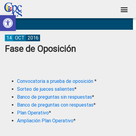
Skip
Skip
Skip
Skip
to
to
to
to
Abrir barra de herramientas
Consejo
primary
main
primary
footer
Construyendo
navigation
content
sidebar
de
Poder
Ciudadano
Participación
14
OCT
2016
Fase de Oposición
Ciudadana
y
Control
Social
Convocatoria a prueba de oposición
*
Sorteo de jueces salientes
*
Banco de preguntas sin respuestas
*
Banco de preguntas con respuestas
*
Plan Operativo
*
Ampliación Plan Operativo
*