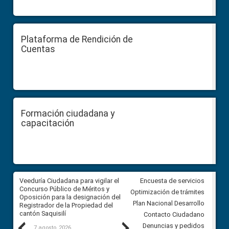
Plataforma de Rendición de
Cuentas
Formación ciudadana y
capacitación
Veeduría Ciudadana para vigilar el
Veeduría Ciudadana para vigila
Encuesta de servicios
Concurso Público de Méritos y
construcción del asfaltado de
Optimización de trámites
Oposición para la designación del
diferentes barrios del sector 
Plan Nacional Desarrollo
Registrador de la Propiedad del
Ballenita del cantón Santa Ele
cantón Saquisilí
Contacto Ciudadano
Previous
Next
Denuncias y pedidos
7 agosto, 2026
7 agosto, 2026