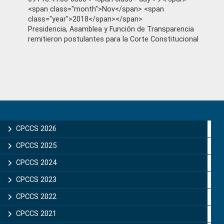
<span class="month">Nov</span> <span
class="year">2018</span></span>
Presidencia, Asamblea y Función de Transparencia
remitieron postulantes para la Corte Constitucional
Primary
Sidebar
CPCCS 2026
CPCCS 2025
CPCCS 2024
CPCCS 2023
CPCCS 2022
CPCCS 2021