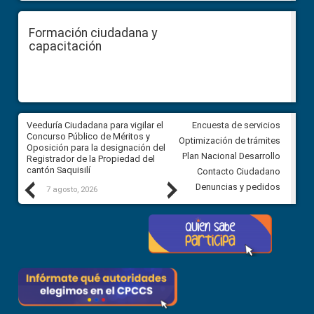
Formación ciudadana y
capacitación
Veeduría Ciudadana para vigilar el
Veeduría Ciudadana para vigila
Encuesta de servicios
Concurso Público de Méritos y
construcción del asfaltado de
Optimización de trámites
Oposición para la designación del
diferentes barrios del sector 
Plan Nacional Desarrollo
Registrador de la Propiedad del
Ballenita del cantón Santa Ele
cantón Saquisilí
Contacto Ciudadano
Previous
Next
Denuncias y pedidos
7 agosto, 2026
7 agosto, 2026