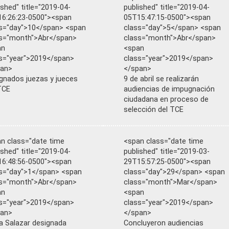
ished" title="2019-04-
published" title="2019-04-
6:26:23-0500"><span
05T15:47:15-0500"><span
s="day">10</span> <span
class="day">5</span> <span
s="month">Abr</span>
class="month">Abr</span>
an
<span
s="year">2019</span>
class="year">2019</span>
pan>
</span>
gnados juezas y jueces
9 de abril se realizarán
TCE
audiencias de impugnación
ciudadana en proceso de
selección del TCE
n class="date time
<span class="date time
ished" title="2019-04-
published" title="2019-03-
6:48:56-0500"><span
29T15:57:25-0500"><span
s="day">1</span> <span
class="day">29</span> <span
s="month">Abr</span>
class="month">Mar</span>
an
<span
s="year">2019</span>
class="year">2019</span>
pan>
</span>
a Salazar designada
Concluyeron audiencias