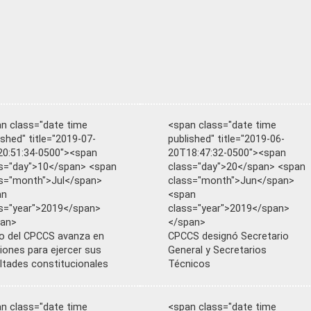
n class="date time
<span class="date time
ished" title="2019-07-
published" title="2019-06-
0:51:34-0500"><span
20T18:47:32-0500"><span
s="day">10</span> <span
class="day">20</span> <span
s="month">Jul</span>
class="month">Jun</span>
an
<span
s="year">2019</span>
class="year">2019</span>
pan>
</span>
o del CPCCS avanza en
CPCCS designó Secretario
iones para ejercer sus
General y Secretarios
ltades constitucionales
Técnicos
n class="date time
<span class="date time