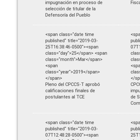
impugnación en proceso de
Fisc
selección de titular de la
Defensoría del Pueblo
<span class="date time
<spa
published" title="2019-03-
publ
25T16:38:46-0500"><span
07T1
class="day">25</span> <span
clas
class="month">Mar</span>
cla
<span
<sp
class="year">2019</span>
clas
</span>
</s
Pleno del CPCCS-T aprobó
CPC
calificaciones finales de
impu
postulantes al TCE
de S
Com
<span class="date time
<spa
published" title="2019-03-
publ
07T12:48:28-0500"><span
25T1