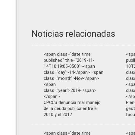
Noticias relacionadas
<span class="date time
<spa
published" title="2019-11-
publ
14T10:19:05-0500"><span
10T2
class="day">14</span> <span
clas
class="month">Nov</span>
clas
<span
<sp
class="year">2019</span>
clas
</span>
</s
CPCCS denuncia mal manejo
Plen
de la deuda pública entre el
gest
2010 y el 2017
facu
<span class="date time
<spa