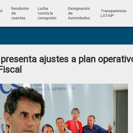
Rendición
Lucha
Designación
ol
Transparencia-
de
contra la
de
l
LOTAIP
cuentas
corrupción
Autoridades
resenta ajustes a plan operativ
Fiscal