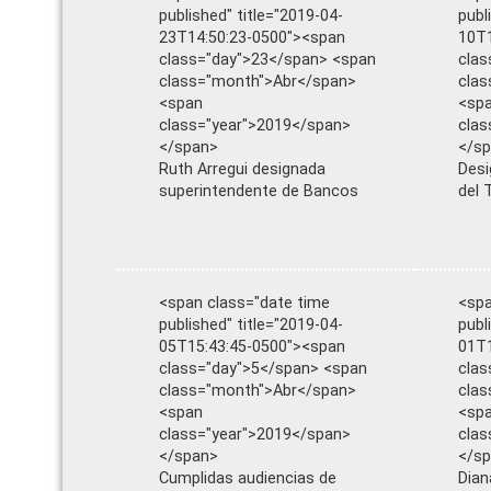
published" title="2019-04-
publ
23T14:50:23-0500"><span
10T1
class="day">23</span> <span
clas
class="month">Abr</span>
clas
<span
<sp
class="year">2019</span>
clas
</span>
</s
Ruth Arregui designada
Desi
superintendente de Bancos
del 
<span class="date time
<spa
published" title="2019-04-
publ
05T15:43:45-0500"><span
01T1
class="day">5</span> <span
clas
class="month">Abr</span>
clas
<span
<sp
class="year">2019</span>
clas
</span>
</s
Cumplidas audiencias de
Dian