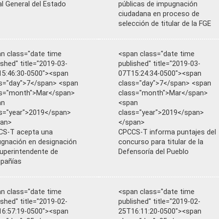
al General del Estado
públicas de impugnación
ciudadana en proceso de
selección de titular de la FGE
n class="date time
<span class="date time
ished" title="2019-03-
published" title="2019-03-
5:46:30-0500"><span
07T15:24:34-0500"><span
s="day">7</span> <span
class="day">7</span> <span
ss="month">Mar</span>
class="month">Mar</span>
an
<span
s="year">2019</span>
class="year">2019</span>
pan>
</span>
CS-T acepta una
CPCCS-T informa puntajes del
gnación en designación
concurso para titular de la
uperintendente de
Defensoría del Pueblo
pañías
n class="date time
<span class="date time
ished" title="2019-02-
published" title="2019-02-
6:57:19-0500"><span
25T16:11:20-0500"><span