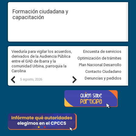
Formación ciudadana y
capacitación
Veeduría para vigilar los acuerdos,
CPCCS convoca a Veeduría
Encuesta de servicios
 a
derivados de la Audiencia Pública
Ciudadana para vigilar el conc
Optimización de trámites
ión
entre el GAD de Ibarra y la
en la Universidad de Cuenca
Plan Nacional Desarrollo
comunidad Urbina, parroquia la
Carolina
Contacto Ciudadano
Previous
Next
Denuncias y pedidos
5 agosto, 2026
5 agosto, 2026