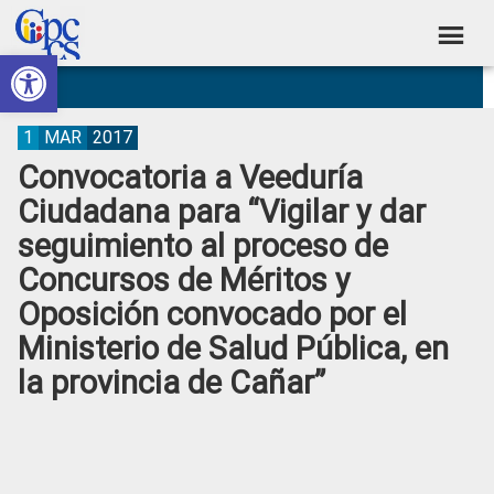
Skip
Skip
Skip
Skip
to
to
to
to
Abrir barra de herramientas
Consejo
primary
main
primary
footer
Construyendo
navigation
content
sidebar
de
Poder
Ciudadano
Participación
1
MAR
2017
Convocatoria a Veeduría
Ciudadana
Ciudadana para “Vigilar y dar
y
seguimiento al proceso de
Control
Concursos de Méritos y
Social
Oposición convocado por el
Ministerio de Salud Pública, en
la provincia de Cañar”