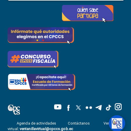
Agenda de actividades
Contáctanos
Ventanilla
virtual
:
ventanillavirtual@cpccs.gob.ec