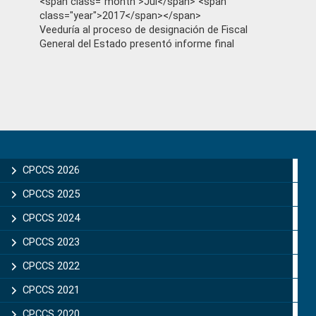
<span class="month">Jul</span> <span
class="year">2017</span></span>
Veeduría al proceso de designación de Fiscal
General del Estado presentó informe final
Primary
Sidebar
CPCCS 2026
CPCCS 2025
CPCCS 2024
CPCCS 2023
CPCCS 2022
CPCCS 2021
CPCCS 2020