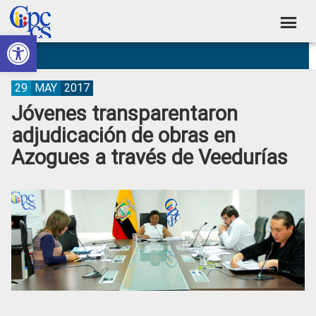
Skip
Skip
Skip
Skip
to
to
to
to
Abrir barra de herramientas
Consejo
primary
main
primary
footer
Construyendo
navigation
content
sidebar
de
Poder
Ciudadano
Participación
29
MAY
2017
Jóvenes transparentaron
Ciudadana
adjudicación de obras en
y
Azogues a través de Veedurías
Control
Social