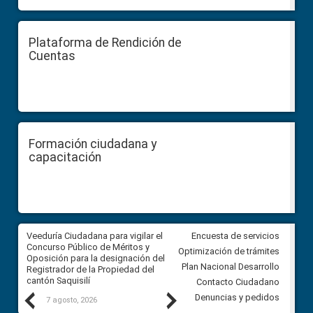
Plataforma de Rendición de
Cuentas
Formación ciudadana y
capacitación
Veeduría Ciudadana para vigilar el
Veeduría Ciudadana para vigila
Encuesta de servicios
Concurso Público de Méritos y
construcción del asfaltado de
Optimización de trámites
Oposición para la designación del
diferentes barrios del sector 
Plan Nacional Desarrollo
Registrador de la Propiedad del
Ballenita del cantón Santa Ele
cantón Saquisilí
Contacto Ciudadano
Previous
Next
Denuncias y pedidos
7 agosto, 2026
7 agosto, 2026