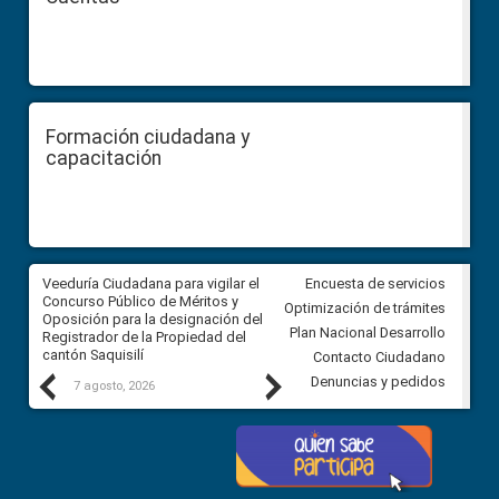
Formación ciudadana y
capacitación
Veeduría Ciudadana para vigilar el
Veeduría Ciudadana para vigila
Encuesta de servicios
Concurso Público de Méritos y
construcción del asfaltado de
Optimización de trámites
Oposición para la designación del
diferentes barrios del sector 
Plan Nacional Desarrollo
Registrador de la Propiedad del
Ballenita del cantón Santa Ele
cantón Saquisilí
Contacto Ciudadano
Previous
Next
Denuncias y pedidos
7 agosto, 2026
7 agosto, 2026