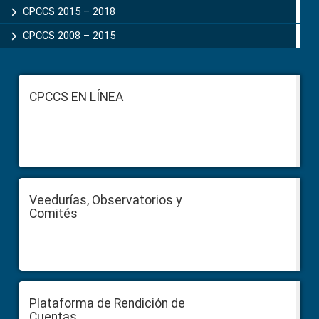
CPCCS 2015 – 2018
CPCCS 2008 – 2015
Footer
CPCCS EN LÍNEA
Veedurías, Observatorios y
Comités
Plataforma de Rendición de
Cuentas