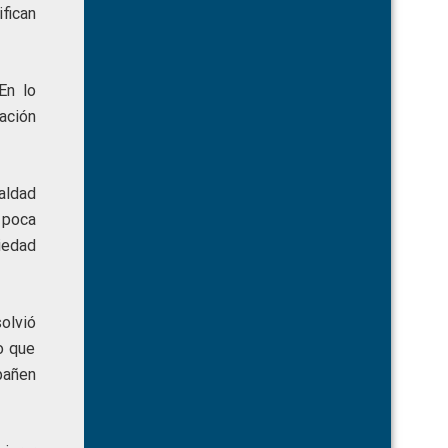
fican
En lo
ación
ualdad
 poca
iedad
olvió
o que
pañen