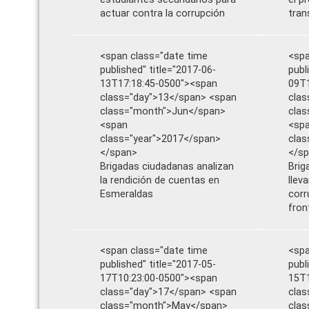
actuar contra la corrupción
tran
<span class="date time
<spa
published" title="2017-06-
publ
13T17:18:45-0500"><span
09T1
class="day">13</span> <span
clas
class="month">Jun</span>
cla
<span
<sp
class="year">2017</span>
clas
</span>
</s
Brigadas ciudadanas analizan
Brig
la rendición de cuentas en
llev
Esmeraldas
corr
fron
<span class="date time
<spa
published" title="2017-05-
publ
17T10:23:00-0500"><span
15T1
class="day">17</span> <span
clas
class="month">May</span>
cla