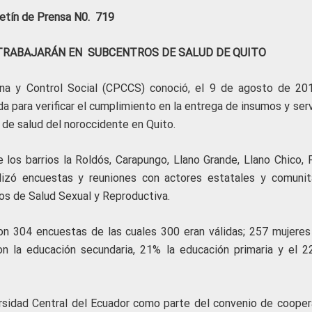
etín de Prensa N0. 719
TRABAJARÁN EN SUBCENTROS DE SALUD DE QUITO
ana y Control Social (CPCCS) conoció, el 9 de agosto de 201
a para verificar el cumplimiento en la entrega de insumos y ser
 de salud del noroccidente en Quito.
e los barrios la Roldós, Carapungo, Llano Grande, Llano Chico, P
lizó encuestas y reuniones con actores estatales y comunita
os de Salud Sexual y Reproductiva.
aron 304 encuestas de las cuales 300 eran válidas; 257 mujeres
n la educación secundaria, 21% la educación primaria y el 2
ersidad Central del Ecuador como parte del convenio de cooper