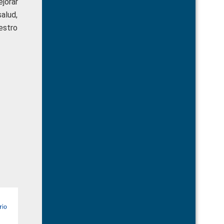
jorar
alud,
estro