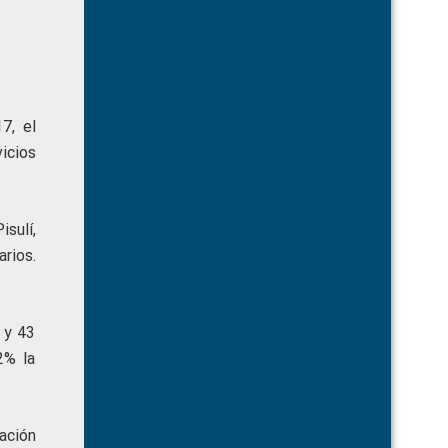
7, el
vicios
isulí,
rios.
 y 43
2% la
ación