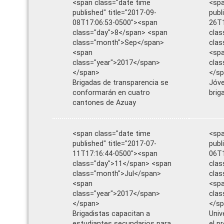
<span class="date time
<spa
published" title="2017-09-
publ
08T17:06:53-0500"><span
26T1
class="day">8</span> <span
clas
class="month">Sep</span>
clas
<span
<sp
class="year">2017</span>
clas
</span>
</s
Brigadas de transparencia se
Jóve
conformarán en cuatro
brig
cantones de Azuay
<span class="date time
<spa
published" title="2017-07-
publ
11T17:16:44-0500"><span
06T1
class="day">11</span> <span
clas
class="month">Jul</span>
clas
<span
<sp
class="year">2017</span>
clas
</span>
</s
Brigadistas capacitan a
Univ
estudiantes secundarios para
el p