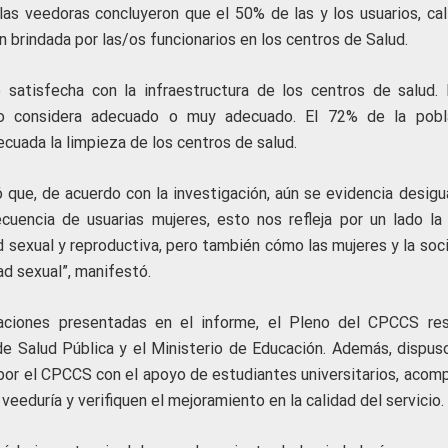
as veedoras concluyeron que el 50% de las y los usuarios, cali
rindada por las/os funcionarios en los centros de Salud.
satisfecha con la infraestructura de los centros de salud. 
lo considera adecuado o muy adecuado. El 72% de la pobl
uada la limpieza de los centros de salud.
có que, de acuerdo con la investigación, aún se evidencia desig
cuencia de usuarias mujeres, esto nos refleja por un lado la
d sexual y reproductiva, pero también cómo las mujeres y la soc
ad sexual”, manifestó.
ciones presentadas en el informe, el Pleno del CPCCS res
 de Salud Pública y el Ministerio de Educación. Además, dispus
por el CPCCS con el apoyo de estudiantes universitarios, acom
eeduría y verifiquen el mejoramiento en la calidad del servicio.