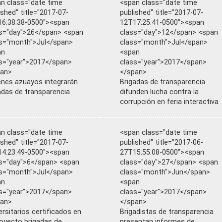
n class="date time
<span class="date time
ished" title="2017-07-
published" title="2017-07-
6:38:38-0500"><span
12T17:25:41-0500"><span
s="day">26</span> <span
class="day">12</span> <span
s="month">Jul</span>
class="month">Jul</span>
an
<span
s="year">2017</span>
class="year">2017</span>
pan>
</span>
nes azuayos integrarán
Brigadas de transparencia
adas de transparencia
difunden lucha contra la
corrupción en feria interactiva
n class="date time
<span class="date time
ished" title="2017-07-
published" title="2017-06-
4:23:49-0500"><span
27T15:55:08-0500"><span
s="day">6</span> <span
class="day">27</span> <span
s="month">Jul</span>
class="month">Jun</span>
an
<span
s="year">2017</span>
class="year">2017</span>
pan>
</span>
ersitarios certificados en
Brigadistas de transparencia
royecto brigadas de
presentan informes de