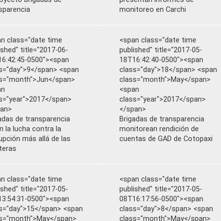
sparencia
monitoreo en Carchi
n class="date time
<span class="date time
ished" title="2017-06-
published" title="2017-05-
6:42:45-0500"><span
18T16:42:40-0500"><span
s="day">9</span> <span
class="day">18</span> <span
ss="month">Jun</span>
class="month">May</span>
an
<span
s="year">2017</span>
class="year">2017</span>
pan>
</span>
adas de transparencia
Brigadas de transparencia
an la lucha contra la
monitorean rendición de
upción más allá de las
cuentas de GAD de Cotopaxi
teras
n class="date time
<span class="date time
ished" title="2017-05-
published" title="2017-05-
3:54:31-0500"><span
08T16:17:56-0500"><span
s="day">15</span> <span
class="day">8</span> <span
ss="month">May</span>
class="month">May</span>