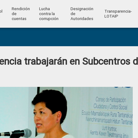
Rendición
Lucha
Designación
ol
Transparencia-
de
contra la
de
l
LOTAIP
cuentas
corrupción
Autoridades
encia trabajarán en Subcentros 