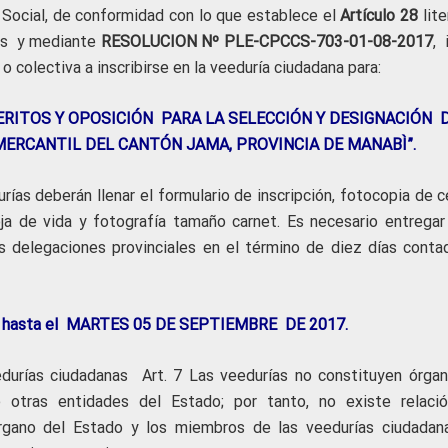
 Social, de conformidad con lo que establece el
Artículo 28
lite
as y mediante
RESOLUCION
Nº PLE-CPCCS-703-01-08-2017
, 
 o colectiva a inscribirse en la veeduría ciudadana para:
ERITOS Y OPOSICIÓN PARA LA SELECCIÓN Y DESIGNACIÓN 
ERCANTIL DEL CANTÓN JAMA, PROVINCIA DE MANABÌ”.
rías deberán llenar el formulario de inscripción, fotocopia de 
ja de vida y fotografía tamaño carnet. Es necesario entregar
 delegaciones provinciales en el término de diez días conta
irán hasta el MARTES 05 DE SEPTIEMBRE DE 2017.
urías ciudadanas Art. 7 Las veedurías no constituyen órgan
tras entidades del Estado; por tanto, no existe relaci
rgano del Estado y los miembros de las veedurías ciudadana