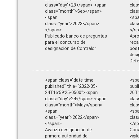
class="day">28</span> <span
clas
class="month">Sep</span>
cla
<span
<sp
class="year">2023</span>
clas
</span>
</s
Publicado banco de preguntas
Apro
para el concurso de
reca
designación de Contralor
post
desi
Defe
<span class="date time
<spa
published" title="2022-05-
publ
24T16:59:25-0500"><span
20T1
class="day">24</span> <span
clas
class="month">May</span>
cla
<span
<sp
class="year">2022</span>
clas
</span>
</s
Avanza designación de
Conv
primera autoridad de
vigi