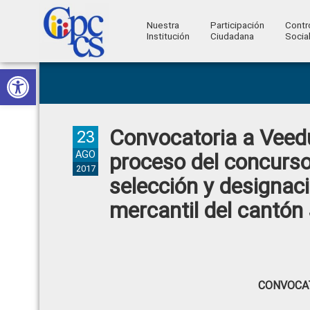
Nuestra
Participación
Contr
Institución
Ciudadana
Socia
Consejo
Abrir barra de herramientas
Skip
Skip
Skip
Skip
Construyendo
to
to
to
to
de
Poder
primary
main
primary
footer
Ciudadano
Participación
navigation
content
sidebar
Convocatoria a Veedu
Ciudadana
23
y
AGO
proceso del concurso
2017
Control
selección y designaci
Social
mercantil del cantón
CONVOCAT