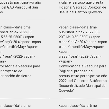
upuesto participativo año
vigilar el servicio que presta
 del GAD Parroquial San
Hospital Sagrado Corazón de
os
Jesús del Cantón Quevedo
n class="date time
<span class="date time
ished" title="2022-05-
published" title="2022-05-
5:55:25-0500"><span
20T13:10:59-0500"><span
s="day">20</span> <span
class="day">20</span> <span
ss="month">May</span>
class="month">May</span>
an
<span
s="year">2022</span>
class="year">2022</span>
pan>
</span>
ocatoria a Veeduría para
Convocatoria a Veeduría para
lar proyecto de
“Vigilar el proceso del
larización de tierras
presupuesto participativo año
2022, del Gobierno Autónomo
Descentralizado Municipal de
Quevedo”
n class="date time
<span class="date time