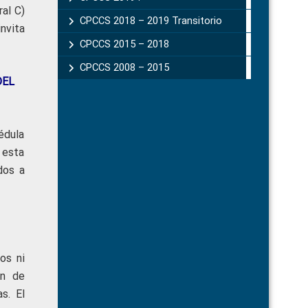
ral C)
CPCCS 2018 – 2019 Transitorio
invita
CPCCS 2015 – 2018
CPCCS 2008 – 2015
DEL
cédula
 esta
dos a
os ni
ón de
s. El