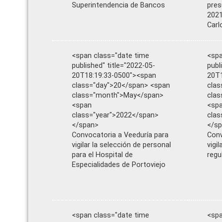
Superintendencia de Bancos
pres
2021
Carl
<span class="date time
<spa
published" title="2022-05-
publ
20T18:19:33-0500"><span
20T1
class="day">20</span> <span
clas
class="month">May</span>
cla
<span
<sp
class="year">2022</span>
clas
</span>
</s
Convocatoria a Veeduría para
Conv
vigilar la selección de personal
vigi
para el Hospital de
regu
Especialidades de Portoviejo
<span class="date time
<spa