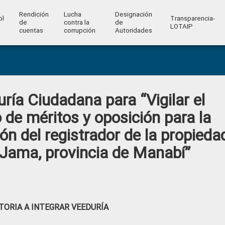
Rendición
Lucha
Designación
ol
Transparencia-
de
contra la
de
l
LOTAIP
cuentas
corrupción
Autoridades
ría Ciudadana para “Vigilar el
 de méritos y oposición para la
ón del registrador de la propieda
 Jama, provincia de Manabí”
ORIA A INTEGRAR VEEDURÍA