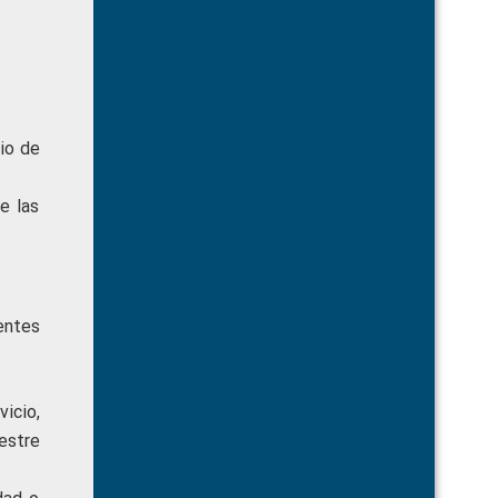
cio de
e las
entes
icio,
estre