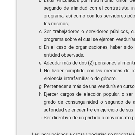
Estar vinculados por matrimonio, unión d
segundo de afinidad con el contratista, i
programa, así como con los servidores públ
los mismos;
Ser trabajadores o servidores públicos, c
programa sobre el cual se ejercen veedurías
En el caso de organizaciones, haber sido 
entidad observada;
Adeudar más de dos (2) pensiones alimentici
No haber cumplido con las medidas de re
violencia intrafamiliar o de género;
Pertenecer a más de una veeduría en curso
Ejercer cargos de elección popular, o se
grado de consanguinidad o segundo de afi
autoridad se encuentre en ejercicio de sus 
Ser directivo de un partido o movimiento po
Las inscripciones a estas veedurías se receptará