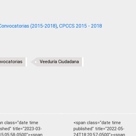
Convocatorias (2015-2018)
,
CPCCS 2015 - 2018
vocatorias
Veeduría Ciudadana
n class="date time
<span class="date time
ished" title="2023-03-
published" title="2022-05-
5:05:58-0500"><span
24T18:20:57-0500"><span