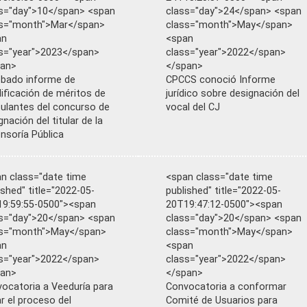
s="day">10</span> <span
class="day">24</span> <span
ss="month">Mar</span>
class="month">May</span>
an
<span
s="year">2023</span>
class="year">2022</span>
pan>
</span>
bado informe de
CPCCS conoció Informe
lificación de méritos de
jurídico sobre designación del
ulantes del concurso de
vocal del CJ
gnación del titular de la
nsoría Pública
n class="date time
<span class="date time
ished" title="2022-05-
published" title="2022-05-
9:59:55-0500"><span
20T19:47:12-0500"><span
s="day">20</span> <span
class="day">20</span> <span
ss="month">May</span>
class="month">May</span>
an
<span
s="year">2022</span>
class="year">2022</span>
pan>
</span>
ocatoria a Veeduría para
Convocatoria a conformar
lar el proceso del
Comité de Usuarios para