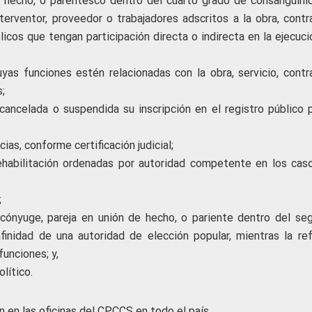
e hecho, o parentesco dentro del cuarto grado de consanguini
nterventor, proveedor o trabajadores adscritos a la obra, contr
icos que tengan participación directa o indirecta en la ejecuci
uyas funciones estén relacionadas con la obra, servicio, contr
;
cancelada o suspendida su inscripción en el registro público p
as, conforme certificación judicial;
habilitación ordenadas por autoridad competente en los cas
;
r cónyuge, pareja en unión de hecho, o pariente dentro del se
nidad de una autoridad de elección popular, mientras la ref
funciones; y,
lítico.
n en las oficinas del CPCCS en todo el país.