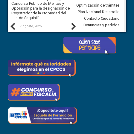
Concurso Público de Méritos y
construcción del asfaltado de
Optimización de trámites
Oposición para la designación del
diferentes barrios del sector 
Plan Nacional Desarrollo
Registrador de la Propiedad del
Ballenita del cantón Santa Ele
cantón Saquisilí
Contacto Ciudadano
Previous
Next
Denuncias y pedidos
7 agosto, 2026
7 agosto, 2026