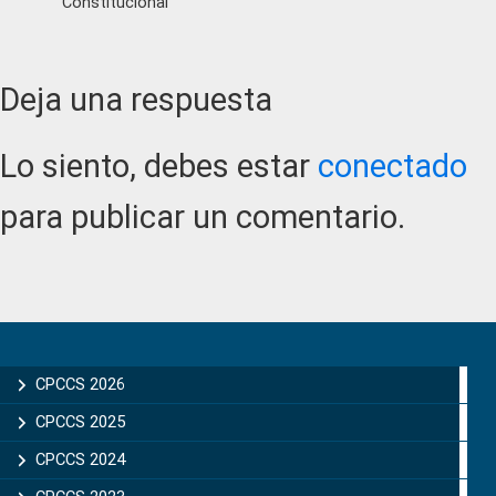
Constitucional
Reader
Deja una respuesta
Interactions
Lo siento, debes estar
conectado
para publicar un comentario.
Primary
Sidebar
CPCCS 2026
CPCCS 2025
CPCCS 2024