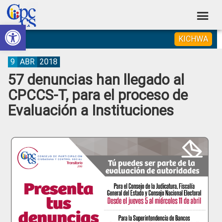
Skip
Skip
Skip
Skip
to
to
to
to
Abrir barra de herramientas
Consejo
primary
main
primary
footer
Construyendo
KICHWA
navigation
content
sidebar
de
Poder
Ciudadano
Participación
9
ABR
2018
57 denuncias han llegado al
Ciudadana
CPCCS-T, para el proceso de
y
Evaluación a Instituciones
Control
Social