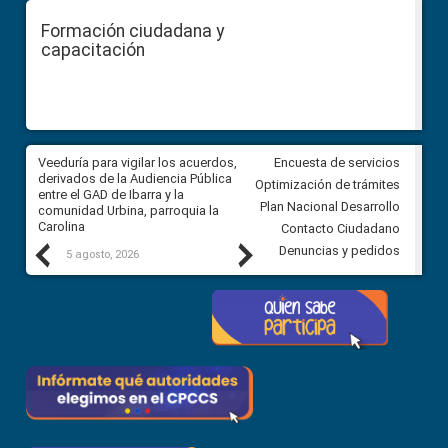
Formación ciudadana y
capacitación
Veeduría para vigilar los acuerdos,
CPCCS convoca a Veeduría
Encuesta de servicios
 a
derivados de la Audiencia Pública
Ciudadana para vigilar el conc
Optimización de trámites
ión
entre el GAD de Ibarra y la
en la Universidad de Cuenca
Plan Nacional Desarrollo
comunidad Urbina, parroquia la
Carolina
Contacto Ciudadano
Previous
Next
Denuncias y pedidos
5 agosto, 2026
5 agosto, 2026