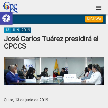
Skip
Skip
Skip
Skip
to
to
to
to
Abrir barra de herramientas
Consejo
primary
main
primary
footer
Construyendo
KICHWA
navigation
content
sidebar
de
Poder
Ciudadano
Participación
13
JUN
2019
José Carlos Tuárez presidirá el
Ciudadana
CPCCS
y
Control
Social
Quito, 13 de junio de 2019