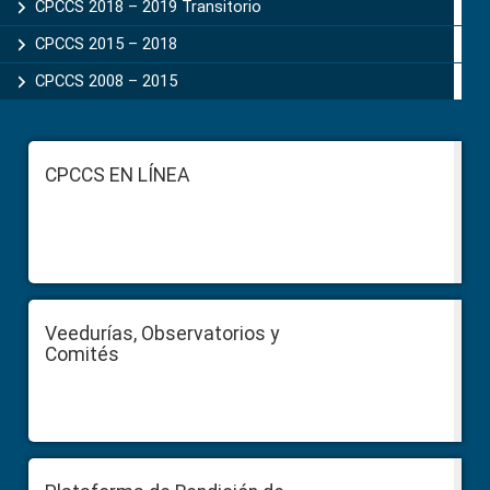
CPCCS 2018 – 2019 Transitorio
CPCCS 2015 – 2018
CPCCS 2008 – 2015
Footer
CPCCS EN LÍNEA
Veedurías, Observatorios y
Comités