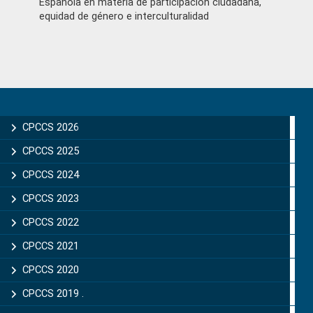
Española en materia de participación ciudadana,
equidad de género e interculturalidad
Primary
Sidebar
CPCCS 2026
CPCCS 2025
CPCCS 2024
CPCCS 2023
CPCCS 2022
CPCCS 2021
CPCCS 2020
CPCCS 2019 .