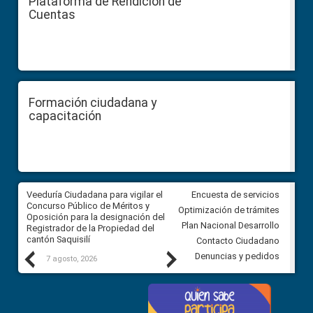
Plataforma de Rendición de
Cuentas
Formación ciudadana y
capacitación
Veeduría Ciudadana para vigilar el
Veeduría Ciudadana para vigila
Encuesta de servicios
Concurso Público de Méritos y
construcción del asfaltado de
Optimización de trámites
Oposición para la designación del
diferentes barrios del sector 
Plan Nacional Desarrollo
Registrador de la Propiedad del
Ballenita del cantón Santa Ele
cantón Saquisilí
Contacto Ciudadano
Previous
Next
Denuncias y pedidos
7 agosto, 2026
7 agosto, 2026