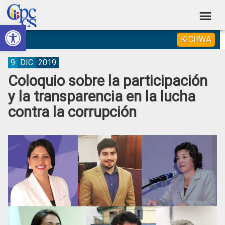
Skip
Skip
Skip
Skip
to
to
to
to
Abrir barra de herramientas
Consejo
primary
main
primary
footer
Construyendo
KICHWA
navigation
content
sidebar
de
Poder
Ciudadano
Participación
9
DIC
2019
Coloquio sobre la participación
Ciudadana
y la transparencia en la lucha
y
contra la corrupción
Control
Social