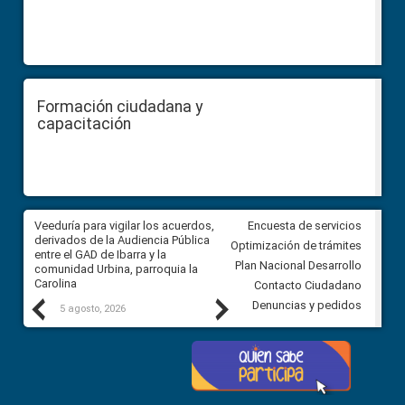
Formación ciudadana y
capacitación
Veeduría para vigilar los acuerdos,
CPCCS convoca a Veeduría
Encuesta de servicios
 a
derivados de la Audiencia Pública
Ciudadana para vigilar el conc
Optimización de trámites
ión
entre el GAD de Ibarra y la
en la Universidad de Cuenca
Plan Nacional Desarrollo
comunidad Urbina, parroquia la
Carolina
Contacto Ciudadano
Previous
Next
Denuncias y pedidos
5 agosto, 2026
5 agosto, 2026