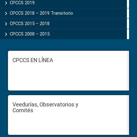
CPCCS 2019 .
CPCCS 2018 – 2019 Transitorio
CPCCS 2015 – 2018
CPCCS 2008 – 2015
Footer
CPCCS EN LÍNEA
Veedurías, Observatorios y
Comités