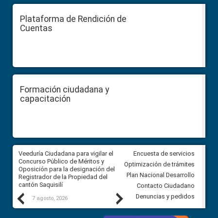
Plataforma de Rendición de
Cuentas
Formación ciudadana y
capacitación
Veeduría Ciudadana para vigilar el
Veeduría Ciudadana para vigila
Encuesta de servicios
Concurso Público de Méritos y
construcción del asfaltado de
Optimización de trámites
Oposición para la designación del
diferentes barrios del sector 
Plan Nacional Desarrollo
Registrador de la Propiedad del
Ballenita del cantón Santa Ele
cantón Saquisilí
Contacto Ciudadano
Previous
Next
Denuncias y pedidos
7 agosto, 2026
7 agosto, 2026