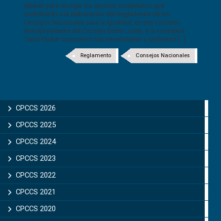
talleres para recoger los aportes ciudadanos que
contribuirán a la elaboración del Reglamento de los
Consejos Nacionales para la Igualdad; en ese contexto
elvicepresidente del Consejo Edwin Jarrín, y la consejera
Tania Pauker conocieron las necesidades y recibieron [...]
Reglamento
Consejos Nacionales
CPCCS 2026
CPCCS 2025
CPCCS 2024
CPCCS 2023
CPCCS 2022
CPCCS 2021
CPCCS 2020