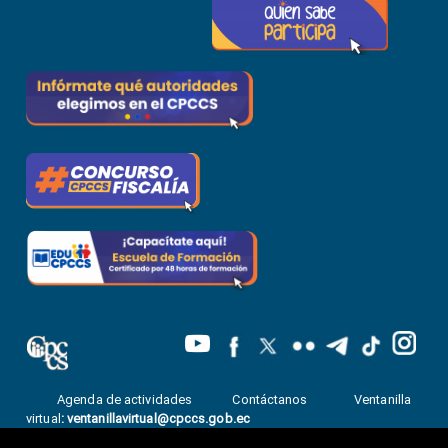
Agenda de actividades
Contáctanos
Ventanilla
virtual
:
ventanillavirtual@cpccs.gob.ec