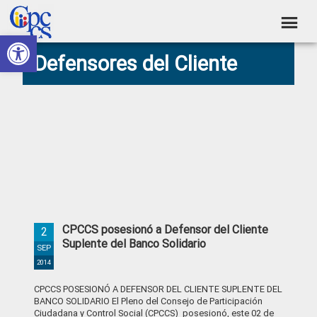
Skip
Skip
Skip
Skip
to
to
to
to
Abrir barra de herramientas
Consejo
primary
main
primary
footer
Construyendo
Defensores del Cliente
navigation
content
sidebar
de
Poder
Ciudadano
Participación
Ciudadana
y
Control
Social
CPCCS posesionó a Defensor del Cliente
2
Suplente del Banco Solidario
SEP
2014
CPCCS POSESIONÓ A DEFENSOR DEL CLIENTE SUPLENTE DEL
BANCO SOLIDARIO El Pleno del Consejo de Participación
Ciudadana y Control Social (CPCCS) posesionó, este 02 de