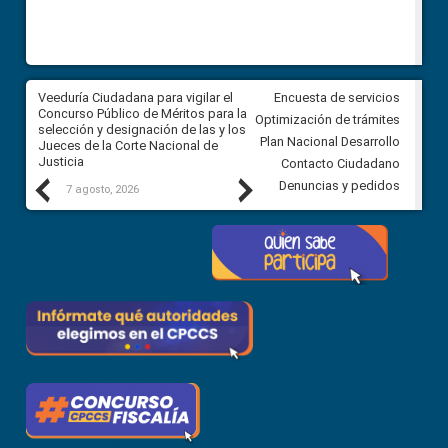
a
Veeduría Ciudadana para vigilar el
Veeduría para realizar el
Encuesta de servicios
ón
Concurso Público de Méritos para la
seguimiento de la gestión
Optimización de trámites
selección y designación de las y los
administrativa del Gobierno
Plan Nacional Desarrollo
Jueces de la Corte Nacional de
Autónomo Descentralizado
Justicia
parroquial rural de Calacalí
Contacto Ciudadano
Previous
Next
Denuncias y pedidos
7 agosto, 2026
6 agosto, 2026