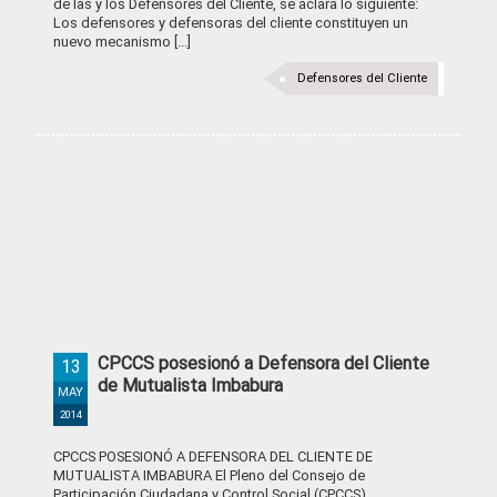
de las y los Defensores del Cliente, se aclara lo siguiente:
Los defensores y defensoras del cliente constituyen un
nuevo mecanismo [...]
Defensores del Cliente
CPCCS posesionó a Defensora del Cliente
13
de Mutualista Imbabura
MAY
2014
CPCCS POSESIONÓ A DEFENSORA DEL CLIENTE DE
MUTUALISTA IMBABURA El Pleno del Consejo de
Participación Ciudadana y Control Social (CPCCS)