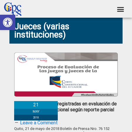
Skip
Skip
Skip
Skip
to
to
to
to
Abrir barra de herramientas
Consejo
primary
main
primary
footer
Construyendo
Jueces (varias
navigation
content
sidebar
de
Poder
instituciones)
Ciudadano
Participación
Ciudadana
y
Control
Social
152 Denuncias registradas en evaluación de
21
Corte Constitucional según reporte parcial
MAY
2018
Leave a Comment
Quito, 21 de mayo de 2018 Boletín de Prensa Nro. 76 152