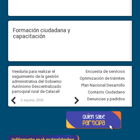
Formación ciudadana y
capacitación
Veeduría para realizar el
Veeduría para vigilar los acue
Encuesta de servicios
ra
seguimiento de la gestión
derivados de la Audiencia Púb
Optimización de trámites
ara
administrativa del Gobierno
entre el GAD de Ibarra y la
Plan Nacional Desarrollo
Autónomo Descentralizado
comunidad Urbina, parroquia l
parroquial rural de Calacalí
Carolina
Contacto Ciudadano
Previous
Next
Denuncias y pedidos
6 agosto, 2026
5 agosto, 2026