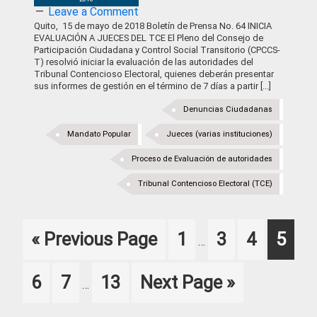
Leave a Comment
Quito, 15 de mayo de 2018 Boletín de Prensa No. 64 INICIA
EVALUACIÓN A JUECES DEL TCE El Pleno del Consejo de
Participación Ciudadana y Control Social Transitorio (CPCCS-
T) resolvió iniciar la evaluación de las autoridades del
Tribunal Contencioso Electoral, quienes deberán presentar
sus informes de gestión en el término de 7 días a partir [...]
Denuncias Ciudadanas
Mandato Popular
Jueces (varias instituciones)
Proceso de Evaluación de autoridades
Tribunal Contencioso Electoral (TCE)
Interim
Go
Page
Page
Page
Page
«
Previous Page
1
3
4
5
…
pages
to
omitted
Interim
Page
Page
Page
Go
6
7
13
Next Page »
…
pages
to
omitted