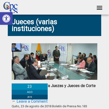
Skip
Skip
Skip
Skip
to
to
to
to
Abrir barra de herramientas
Consejo
primary
main
primary
footer
Construyendo
Jueces (varias
navigation
content
sidebar
de
Poder
instituciones)
Ciudadano
Participación
Ciudadana
y
Control
Social
CPCCS-T cesa a Juezas y Jueces de Corte
23
Constitucional
AGO
2018
Leave a Comment
Quito, 23 de agosto de 2018 Boletín de Prensa No.183