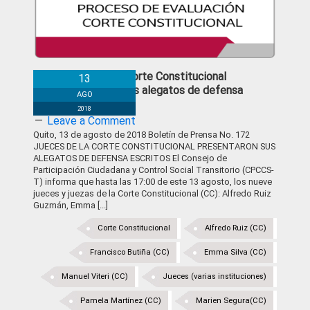
Jueces de la Corte Constitucional
13
presentaron sus alegatos de defensa
AGO
escritos
2018
Leave a Comment
Quito, 13 de agosto de 2018 Boletín de Prensa No. 172
JUECES DE LA CORTE CONSTITUCIONAL PRESENTARON SUS
ALEGATOS DE DEFENSA ESCRITOS El Consejo de
Participación Ciudadana y Control Social Transitorio (CPCCS-
T) informa que hasta las 17:00 de este 13 agosto, los nueve
jueces y juezas de la Corte Constitucional (CC): Alfredo Ruiz
Guzmán, Emma [...]
Corte Constitucional
Alfredo Ruiz (CC)
Francisco Butiña (CC)
Emma Silva (CC)
Manuel Viteri (CC)
Jueces (varias instituciones)
Pamela Martínez (CC)
Marien Segura(CC)