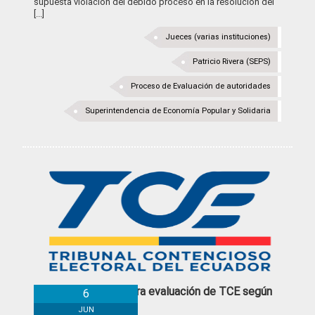
supuesta violación del debido proceso en la resolución del
[...]
Jueces (varias instituciones)
Patricio Rivera (SEPS)
Proceso de Evaluación de autoridades
Superintendencia de Economía Popular y Solidaria
7 Denuncias para evaluación de TCE según
6
reporte final
JUN