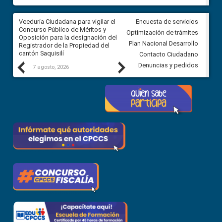
Veeduría Ciudadana para vigilar el
Veeduría Ciudadana para vigila
Encuesta de servicios
Concurso Público de Méritos y
construcción del asfaltado de
Optimización de trámites
Oposición para la designación del
diferentes barrios del sector 
Plan Nacional Desarrollo
Registrador de la Propiedad del
Ballenita del cantón Santa Ele
cantón Saquisilí
Contacto Ciudadano
Previous
Next
Denuncias y pedidos
7 agosto, 2026
7 agosto, 2026