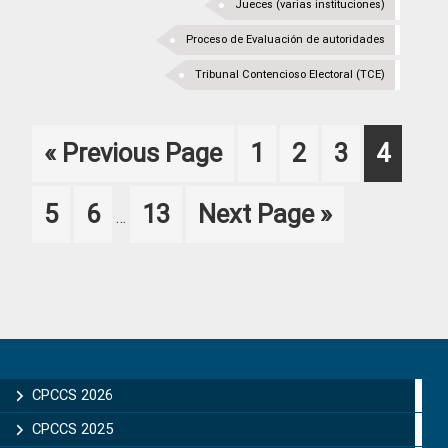
Jueces (varias instituciones)
Proceso de Evaluación de autoridades
Tribunal Contencioso Electoral (TCE)
Go
Page
Page
Page
Page
«
Previous Page
1
2
3
4
to
Interim
Page
Page
Page
Go
5
6
13
Next Page »
…
pages
to
omitted
Primary
Sidebar
CPCCS 2026
CPCCS 2025