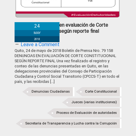
158 Denuncias en evaluación de Corte
24
Constitucional según reporte final
MAY
2018
Leave a Comment
Quito, 24 de mayo de 2018 Boletín de Prensa Nro. 79 158
DENUNCIAS EN EVALUACIÓN DE CORTE CONSTITUCIONAL
SEGÚN REPORTE FINAL Una vez finalizado el registro y
conteo de las denuncias presentadas en Quito, en las
delegaciones provinciales del Consejo de Participación
Ciudadana y Control Social Transitorio (CPCCS-T) en todo el
país, y las recibidas [...]
Denuncias Ciudadanas
Corte Constitucional
Jueces (varias instituciones)
Proceso de Evaluación de autoridades
Secretaría de Transparencia y Lucha contra la Corrupción