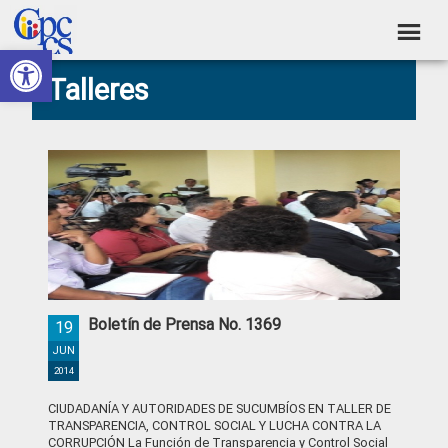
Skip
Skip
Skip
Skip
to
to
to
to
Abrir barra de herramientas
Consejo
primary
main
primary
footer
Construyendo
Talleres
navigation
content
sidebar
de
Poder
Ciudadano
Participación
Ciudadana
y
Control
Social
Boletín de Prensa No. 1369
19
JUN
2014
CIUDADANÍA Y AUTORIDADES DE SUCUMBÍOS EN TALLER DE
TRANSPARENCIA, CONTROL SOCIAL Y LUCHA CONTRA LA
CORRUPCIÓN La Función de Transparencia y Control Social