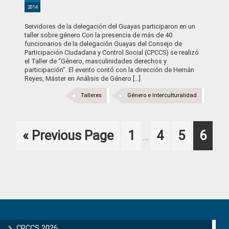
2014
Servidores de la delegación del Guayas participaron en un
taller sobre género Con la presencia de más de 40
funcionarios de la delegación Guayas del Consejo de
Participación Ciudadana y Control Social (CPCCS) se realizó
el Taller de “Género, masculinidades derechos y
participación”. El evento contó con la dirección de Hernán
Reyes, Máster en Análisis de Género [...]
Talleres
Género e Interculturalidad
Interim
Go
Page
Page
Page
Page
«
Previous Page
1
4
5
6
…
pages
to
omitted
Primary
Sidebar
CPCCS 2026