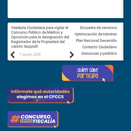
Veeduría Ciudadana para vigilar el
Veeduría Ciudadana para vigila
Encuesta de servicios
Concurso Público de Méritos y
construcción del asfaltado de
Optimización de trámites
Oposición para la designación del
diferentes barrios del sector 
Plan Nacional Desarrollo
Registrador de la Propiedad del
Ballenita del cantón Santa Ele
cantón Saquisilí
Contacto Ciudadano
Previous
Next
Denuncias y pedidos
7 agosto, 2026
7 agosto, 2026