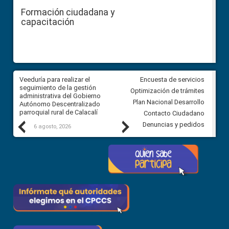
Formación ciudadana y
capacitación
Veeduría para realizar el
Veeduría para vigilar los acue
Encuesta de servicios
ra
seguimiento de la gestión
derivados de la Audiencia Púb
Optimización de trámites
ara
administrativa del Gobierno
entre el GAD de Ibarra y la
Plan Nacional Desarrollo
Autónomo Descentralizado
comunidad Urbina, parroquia l
parroquial rural de Calacalí
Carolina
Contacto Ciudadano
Previous
Next
Denuncias y pedidos
6 agosto, 2026
5 agosto, 2026