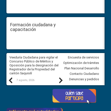
Formación ciudadana y
capacitación
Veeduría Ciudadana para vigilar el
Veeduría Ciudadana para vigila
Encuesta de servicios
Concurso Público de Méritos y
construcción del asfaltado de
Optimización de trámites
Oposición para la designación del
diferentes barrios del sector 
Plan Nacional Desarrollo
Registrador de la Propiedad del
Ballenita del cantón Santa Ele
cantón Saquisilí
Contacto Ciudadano
Previous
Next
Denuncias y pedidos
7 agosto, 2026
7 agosto, 2026