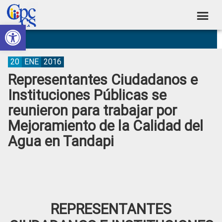
Skip
Skip
Skip
Skip
to
to
to
to
Abrir barra de herramientas
Consejo
primary
main
primary
footer
Construyendo
navigation
content
sidebar
de
Poder
Ciudadano
Participación
20
ENE
2016
Representantes Ciudadanos e
Ciudadana
Instituciones Públicas se
y
reunieron para trabajar por
Control
Mejoramiento de la Calidad del
Social
Agua en Tandapi
REPRESENTANTES