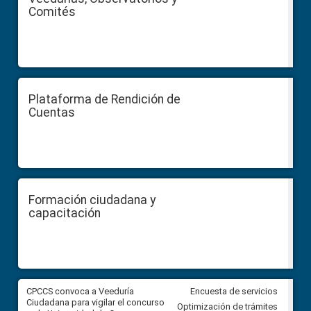
Comités
Plataforma de Rendición de
Cuentas
Formación ciudadana y
capacitación
,
CPCCS convoca a Veeduría
Veeduría Ciudadana para vigila
Encuesta de servicios
Ciudadana para vigilar el concurso
designación de la Primera aut
Optimización de trámites