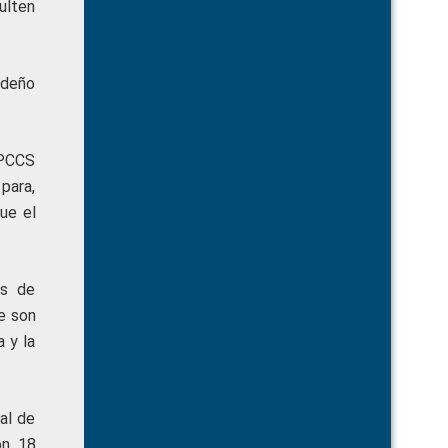
ulten
edeño
CPCCS
para,
ue el
os de
e son
 y la
al de
on 18