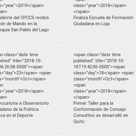
s="year">2019</span>
class="year">2018</span>
pan>
</span>
idente del CPCCS recibió
Finaliza Escuela de Formación
ón de Mando en la
Ciudadana en Loja
oquia San Pablo del Lago
n class="date time
<span class="date time
ished" title="2018-10-
published" title="2018-10-
6:26:08-0500"><span
18T19:42:06-0500"><span
s="day">23</span> <span
class="day">18</span> <span
ss="month">Oct</span>
class="month">Oct</span>
an
<span
s="year">2018</span>
class="year">2018</span>
pan>
</span>
ocatoria a Observatorio
Primer Taller para la
adano de la Política
Conformación de Consejo
ica en el Deporte
Consultivo se desarrolló en
Quito