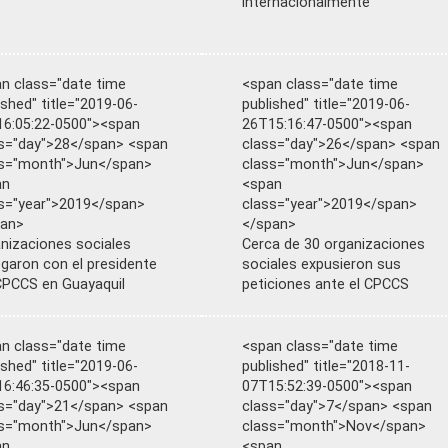
internacionalmente
n class="date time
<span class="date time
ished" title="2019-06-
published" title="2019-06-
6:05:22-0500"><span
26T15:16:47-0500"><span
s="day">28</span> <span
class="day">26</span> <span
ss="month">Jun</span>
class="month">Jun</span>
an
<span
s="year">2019</span>
class="year">2019</span>
pan>
</span>
nizaciones sociales
Cerca de 30 organizaciones
ogaron con el presidente
sociales expusieron sus
CPCCS en Guayaquil
peticiones ante el CPCCS
n class="date time
<span class="date time
ished" title="2019-06-
published" title="2018-11-
6:46:35-0500"><span
07T15:52:39-0500"><span
s="day">21</span> <span
class="day">7</span> <span
ss="month">Jun</span>
class="month">Nov</span>
an
<span