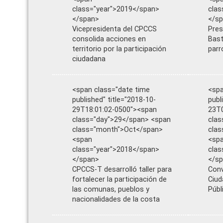
class="year">2019</span>
clas
</span>
</s
Vicepresidenta del CPCCS
Pres
consolida acciones en
Bast
territorio por la participación
parr
ciudadana
<span class="date time
<spa
published" title="2018-10-
publ
29T18:01:02-0500"><span
23T0
class="day">29</span> <span
clas
class="month">Oct</span>
cla
<span
<sp
class="year">2018</span>
clas
</span>
</s
CPCCS-T desarrolló taller para
Conv
fortalecer la participación de
Ciud
las comunas, pueblos y
Públ
nacionalidades de la costa