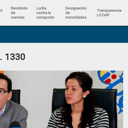
Rendición
Lucha
Designación
ol
Transparencia-
de
contra la
de
l
LOTAIP
cuentas
corrupción
Autoridades
o. 1330