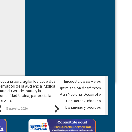
eeduría para vigilar los acuerdos,
Encuesta de servicios
CPCCS convoca a Veeduría
erivados de la Audiencia Pública
Ciudadana para vigilar el concurso
Optimización de trámites
ntre el GAD de Ibarra y la
en la Universidad de Cuenca
Plan Nacional Desarrollo
omunidad Urbina, parroquia la
arolina
Contacto Ciudadano
Previous
Next
Denuncias y pedidos
5 agosto, 2026
5 agosto, 2026