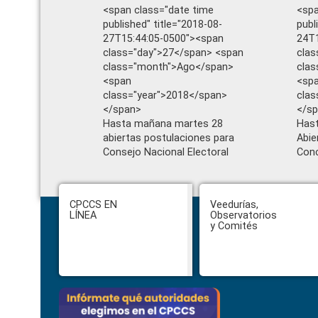
<span class="date time
<spa
published" title="2018-08-
publ
27T15:44:05-0500"><span
24T1
class="day">27</span> <span
clas
class="month">Ago</span>
cla
<span
<sp
class="year">2018</span>
clas
</span>
</s
Hasta mañana martes 28
Hast
abiertas postulaciones para
Abie
Consejo Nacional Electoral
Conc
Footer
CPCCS EN
Veedurías,
LÍNEA
Observatorios
y Comités