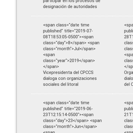
participar en los procesos de
designación de autoridades
<span class="date time
<spa
published" title="2019-07-
publ
08T18:53:05-0500"><span
28T1
class="day">8</span> <span
clas
class="month">Jul</span>
cla
<span
<sp
class="year">2019</span>
clas
</span>
</s
Vicepresidenta del CPCCS
Orga
dialoga con organizaciones
dial
sociales del litoral
del 
<span class="date time
<spa
published" title="2019-06-
publ
23T12:15:14-0500"><span
21T1
class="day">23</span> <span
clas
class="month">Jun</span>
cla
<span
<sp