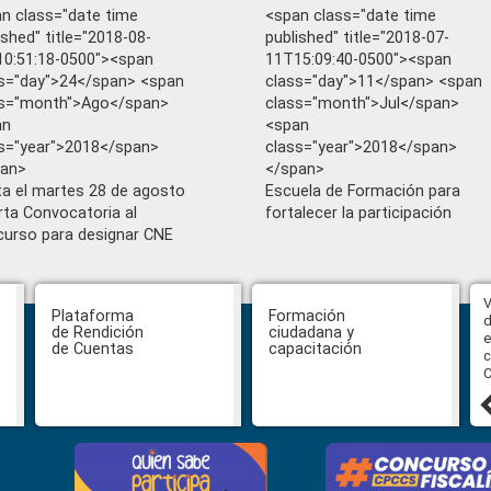
n class="date time
<span class="date time
ished" title="2018-08-
published" title="2018-07-
0:51:18-0500"><span
11T15:09:40-0500"><span
s="day">24</span> <span
class="day">11</span> <span
ss="month">Ago</span>
class="month">Jul</span>
an
<span
s="year">2018</span>
class="year">2018</span>
pan>
</span>
a el martes 28 de agosto
Escuela de Formación para
rta Convocatoria al
fortalecer la participación
urso para designar CNE
Abiertas impugnaciones a los
V
Plataforma
Formación
delegados de la Función Judicial a
d
de Rendición
ciudadana y
la Comisión Ciudadana de
e
de Cuentas
capacitación
Selección para la designación de
c
Fiscal General del Estado
C
24 julio, 2026