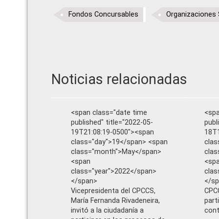
Fondos Concursables
Organizaciones 
Noticias relacionadas
<span class="date time
<spa
published" title="2022-05-
publ
19T21:08:19-0500"><span
18T1
class="day">19</span> <span
clas
class="month">May</span>
clas
<span
<sp
class="year">2022</span>
clas
</span>
</s
Vicepresidenta del CPCCS,
CPCC
María Fernanda Rivadeneira,
part
invitó a la ciudadanía a
cont