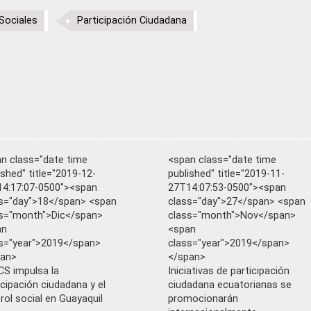
Sociales
Participación Ciudadana
n class="date time
<span class="date time
ished" title="2019-12-
published" title="2019-11-
4:17:07-0500"><span
27T14:07:53-0500"><span
s="day">18</span> <span
class="day">27</span> <span
s="month">Dic</span>
class="month">Nov</span>
an
<span
s="year">2019</span>
class="year">2019</span>
pan>
</span>
S impulsa la
Iniciativas de participación
icipación ciudadana y el
ciudadana ecuatorianas se
rol social en Guayaquil
promocionarán