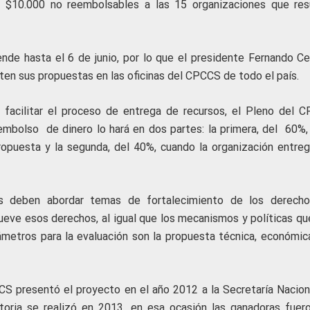
e $10.000 no reembolsables a las 15 organizaciones que res
ende hasta el 6 de junio, por lo que el presidente Fernando C
nten sus propuestas en las oficinas del CPCCS de todo el país.
y facilitar el proceso de entrega de recursos, el Pleno del 
mbolso de dinero lo hará en dos partes: la primera, del 60%, 
ropuesta y la segunda, del 40%, cuando la organización entreg
as deben abordar temas de fortalecimiento de los derech
mueve esos derechos, al igual que los mecanismos y políticas qu
etros para la evaluación son la propuesta técnica, económica
S presentó el proyecto en el año 2012 a la Secretaría Nacion
toria se realizó en 2013, en esa ocasión las ganadoras fuer