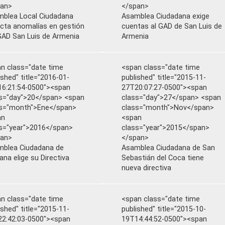
pan>
</span>
blea Local Ciudadana
Asamblea Ciudadana exige
cta anomalías en gestión
cuentas al GAD de San Luis de
GAD San Luis de Armenia
Armenia
n class="date time
<span class="date time
ished" title="2016-01-
published" title="2015-11-
6:21:54-0500"><span
27T20:07:27-0500"><span
s="day">20</span> <span
class="day">27</span> <span
ss="month">Ene</span>
class="month">Nov</span>
an
<span
s="year">2016</span>
class="year">2015</span>
pan>
</span>
blea Ciudadana de
Asamblea Ciudadana de San
lana elige su Directiva
Sebastián del Coca tiene
nueva directiva
n class="date time
<span class="date time
ished" title="2015-11-
published" title="2015-10-
2:42:03-0500"><span
19T14:44:52-0500"><span