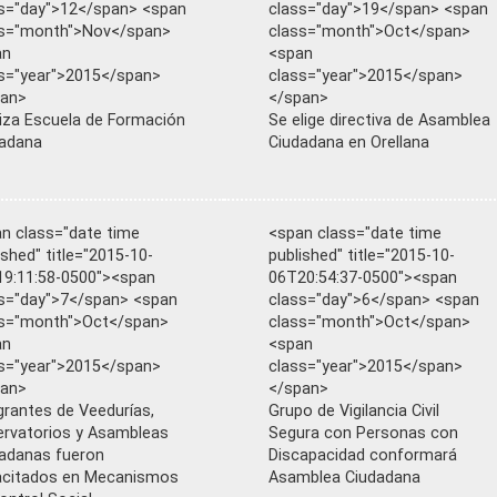
s="day">12</span> <span
class="day">19</span> <span
ss="month">Nov</span>
class="month">Oct</span>
an
<span
s="year">2015</span>
class="year">2015</span>
pan>
</span>
liza Escuela de Formación
Se elige directiva de Asamblea
adana
Ciudadana en Orellana
n class="date time
<span class="date time
ished" title="2015-10-
published" title="2015-10-
9:11:58-0500"><span
06T20:54:37-0500"><span
s="day">7</span> <span
class="day">6</span> <span
ss="month">Oct</span>
class="month">Oct</span>
an
<span
s="year">2015</span>
class="year">2015</span>
pan>
</span>
grantes de Veedurías,
Grupo de Vigilancia Civil
rvatorios y Asambleas
Segura con Personas con
adanas fueron
Discapacidad conformará
acitados en Mecanismos
Asamblea Ciudadana