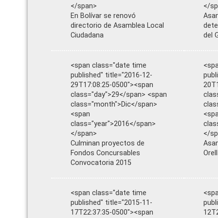
</span>
</s
En Bolívar se renovó
Asam
directorio de Asamblea Local
dete
Ciudadana
del 
<span class="date time
<spa
published" title="2016-12-
publ
29T17:08:25-0500"><span
20T1
class="day">29</span> <span
clas
class="month">Dic</span>
cla
<span
<sp
class="year">2016</span>
clas
</span>
</s
Culminan proyectos de
Asam
Fondos Concursables
Orel
Convocatoria 2015
<span class="date time
<spa
published" title="2015-11-
publ
17T22:37:35-0500"><span
12T2