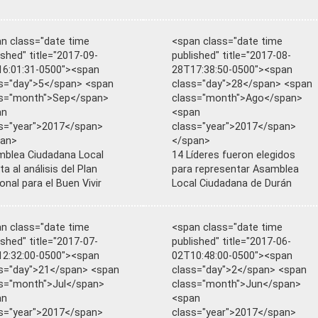
n class="date time
<span class="date time
ished" title="2017-09-
published" title="2017-08-
6:01:31-0500"><span
28T17:38:50-0500"><span
s="day">5</span> <span
class="day">28</span> <span
ss="month">Sep</span>
class="month">Ago</span>
an
<span
s="year">2017</span>
class="year">2017</span>
pan>
</span>
blea Ciudadana Local
14 Líderes fueron elegidos
ta al análisis del Plan
para representar Asamblea
onal para el Buen Vivir
Local Ciudadana de Durán
n class="date time
<span class="date time
ished" title="2017-07-
published" title="2017-06-
2:32:00-0500"><span
02T10:48:00-0500"><span
s="day">21</span> <span
class="day">2</span> <span
s="month">Jul</span>
class="month">Jun</span>
an
<span
s="year">2017</span>
class="year">2017</span>