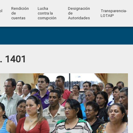
Rendición
Lucha
Designación
ol
Transparencia-
de
contra la
de
l
LOTAIP
cuentas
corrupción
Autoridades
o. 1401