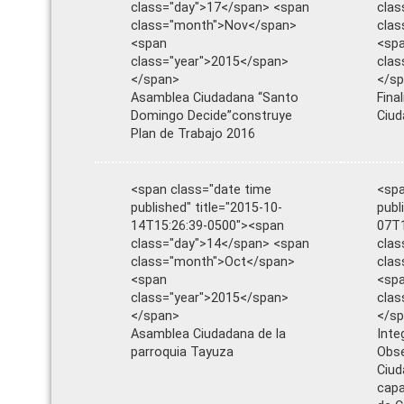
class="day">17</span> <span
clas
class="month">Nov</span>
cla
<span
<sp
class="year">2015</span>
clas
</span>
</s
Asamblea Ciudadana “Santo
Fina
Domingo Decide”construye
Ciud
Plan de Trabajo 2016
<span class="date time
<spa
published" title="2015-10-
publ
14T15:26:39-0500"><span
07T1
class="day">14</span> <span
clas
class="month">Oct</span>
cla
<span
<sp
class="year">2015</span>
clas
</span>
</s
Asamblea Ciudadana de la
Inte
parroquia Tayuza
Obse
Ciud
cap