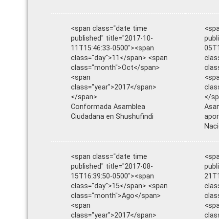
<span class="date time
<spa
published" title="2017-10-
publ
11T15:46:33-0500"><span
05T1
class="day">11</span> <span
clas
class="month">Oct</span>
cla
<span
<sp
class="year">2017</span>
clas
</span>
</s
Conformada Asamblea
Asam
Ciudadana en Shushufindi
apor
Naci
<span class="date time
<spa
published" title="2017-08-
publ
15T16:39:50-0500"><span
21T1
class="day">15</span> <span
clas
class="month">Ago</span>
clas
<span
<sp
class="year">2017</span>
clas