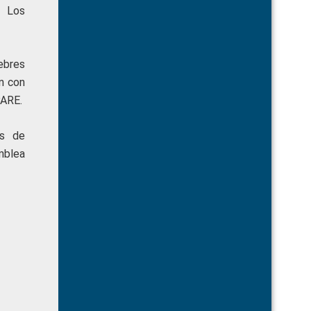
e Los
ebres
on con
PARE.
os de
mblea