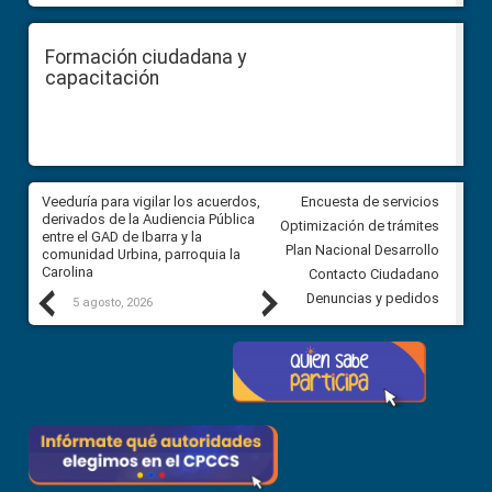
Formación ciudadana y
capacitación
Veeduría para vigilar los acuerdos,
CPCCS convoca a Veeduría
Encuesta de servicios
 a
derivados de la Audiencia Pública
Ciudadana para vigilar el conc
Optimización de trámites
ión
entre el GAD de Ibarra y la
en la Universidad de Cuenca
Plan Nacional Desarrollo
comunidad Urbina, parroquia la
Carolina
Contacto Ciudadano
Previous
Next
Denuncias y pedidos
5 agosto, 2026
5 agosto, 2026