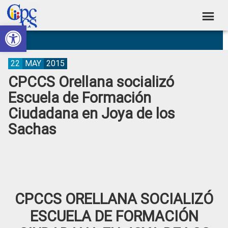
Skip
Skip
Skip
Skip
to
to
to
to
Abrir barra de herramientas
Consejo
primary
main
primary
footer
Construyendo
navigation
content
sidebar
de
Poder
Ciudadano
Participación
22
MAY
2015
CPCCS Orellana socializó
Ciudadana
Escuela de Formación
y
Ciudadana en Joya de los
Control
Sachas
Social
CPCCS ORELLANA SOCIALIZÓ
ESCUELA DE FORMACIÓN