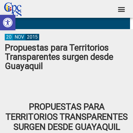
Skip
Skip
Skip
Skip
to
to
to
to
Abrir barra de herramientas
Consejo
primary
main
primary
footer
Construyendo
navigation
content
sidebar
de
Poder
Ciudadano
Participación
20
NOV
2015
Propuestas para Territorios
Ciudadana
Transparentes surgen desde
y
Guayaquil
Control
Social
PROPUESTAS PARA
TERRITORIOS TRANSPARENTES
SURGEN DESDE GUAYAQUIL