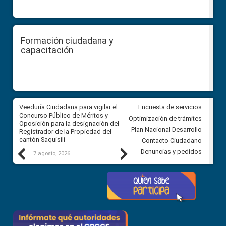
Formación ciudadana y
capacitación
Veeduría Ciudadana para vigilar el
Veeduría Ciudadana para vigila
Encuesta de servicios
Concurso Público de Méritos y
construcción del asfaltado de
Optimización de trámites
Oposición para la designación del
diferentes barrios del sector 
Plan Nacional Desarrollo
Registrador de la Propiedad del
Ballenita del cantón Santa Ele
cantón Saquisilí
Contacto Ciudadano
Previous
Next
Denuncias y pedidos
7 agosto, 2026
7 agosto, 2026