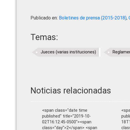
Publicado en:
Boletines de prensa (2015-2018)
,
Temas:
Jueces (varias instituciones)
Reglamen
Noticias relacionadas
<span class="date time
<spa
published" title="2019-10-
publ
02T16:12:45-0500"><span
18T1
class="day">2</span> <span
clas