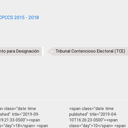
CPCCS 2015 - 2018
to para Designación
Tribunal Contencioso Electoral (TCE)
n class="date time
<span class="date time
ished" title="2019-09-
published" title="2019-04-
9:21:33-0500"><span
10T16:26:23-0500"><span
s="day">18</span> <span
class="day">10</span> <span