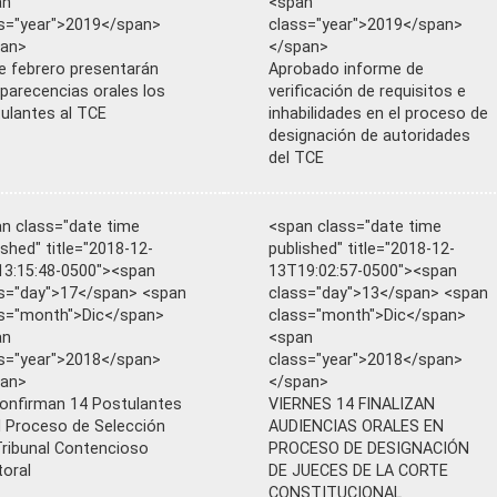
an
<span
s="year">2019</span>
class="year">2019</span>
pan>
</span>
e febrero presentarán
Aprobado informe de
arecencias orales los
verificación de requisitos e
ulantes al TCE
inhabilidades en el proceso de
designación de autoridades
del TCE
n class="date time
<span class="date time
ished" title="2018-12-
published" title="2018-12-
3:15:48-0500"><span
13T19:02:57-0500"><span
s="day">17</span> <span
class="day">13</span> <span
s="month">Dic</span>
class="month">Dic</span>
an
<span
s="year">2018</span>
class="year">2018</span>
pan>
</span>
onfirman 14 Postulantes
VIERNES 14 FINALIZAN
l Proceso de Selección
AUDIENCIAS ORALES EN
Tribunal Contencioso
PROCESO DE DESIGNACIÓN
toral
DE JUECES DE LA CORTE
CONSTITUCIONAL