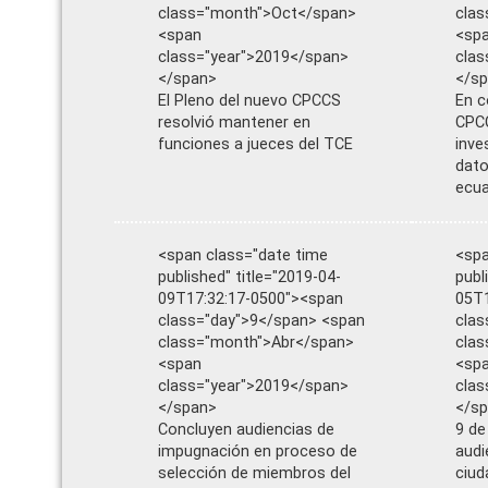
class="month">Oct</span>
cla
<span
<sp
class="year">2019</span>
clas
</span>
</s
El Pleno del nuevo CPCCS
En c
resolvió mantener en
CPCC
funciones a jueces del TCE
inves
dato
ecua
<span class="date time
<spa
published" title="2019-04-
publ
09T17:32:17-0500"><span
05T1
class="day">9</span> <span
clas
class="month">Abr</span>
clas
<span
<sp
class="year">2019</span>
clas
</span>
</s
Concluyen audiencias de
9 de
impugnación en proceso de
audi
selección de miembros del
ciud