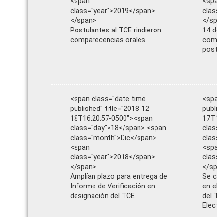
<span
<sp
class="year">2019</span>
clas
</span>
</s
Postulantes al TCE rindieron
14 d
comparecencias orales
comp
post
<span class="date time
<spa
published" title="2018-12-
publ
18T16:20:57-0500"><span
17T1
class="day">18</span> <span
clas
class="month">Dic</span>
clas
<span
<sp
class="year">2018</span>
clas
</span>
</s
Amplían plazo para entrega de
Se c
Informe de Verificación en
en e
designación del TCE
del 
Elec