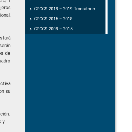
jeros
CPCCS 2018 – 2019 Transitorio
onal,
CPCCS 2015 – 2018
CPCCS 2008 – 2015
stará
serán
os de
uadro
ctiva
on su
ción,
s y