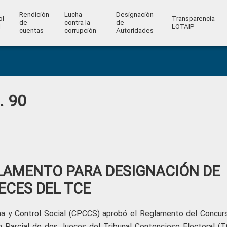
Rendición
Lucha
Designación
ol
Transparencia-
de
contra la
de
l
LOTAIP
cuentas
corrupción
Autoridades
. 90
LAMENTO PARA DESIGNACIÓN DE
ECES DEL TCE
ana y Control Social (CPCCS) aprobó el Reglamento del Concur
 Parcial de dos Jueces del Tribunal Contencioso Electoral (T