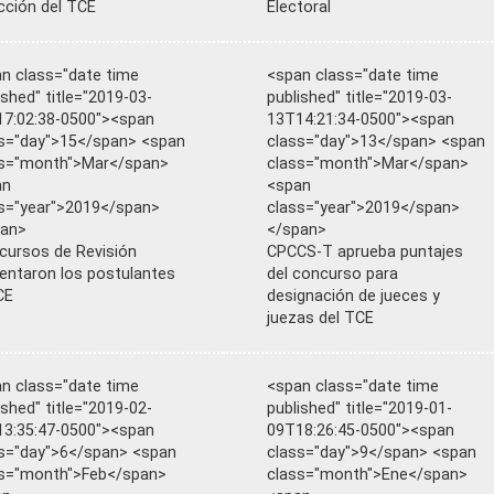
cción del TCE
Electoral
n class="date time
<span class="date time
ished" title="2019-03-
published" title="2019-03-
7:02:38-0500"><span
13T14:21:34-0500"><span
s="day">15</span> <span
class="day">13</span> <span
ss="month">Mar</span>
class="month">Mar</span>
an
<span
s="year">2019</span>
class="year">2019</span>
pan>
</span>
cursos de Revisión
CPCCS-T aprueba puntajes
entaron los postulantes
del concurso para
CE
designación de jueces y
juezas del TCE
n class="date time
<span class="date time
ished" title="2019-02-
published" title="2019-01-
3:35:47-0500"><span
09T18:26:45-0500"><span
s="day">6</span> <span
class="day">9</span> <span
s="month">Feb</span>
class="month">Ene</span>