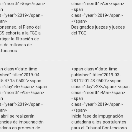
ss="month">Sep</span>
class="month">Abr</span>
an
<span
s="year">2019</span>
class="year">2019</span>
pan>
</span>
onsenso, el Pleno del
Designados juezas y jueces
S exhorta a la FGE a
del TCE
tigar la filtración de
s de millones de
torianos
n class="date time
<span class="date time
ished" title="2019-04-
published" title="2019-03-
5:47:15-0500"><span
28T12:01:48-0500"><span
s="day">5</span> <span
class="day">28</span> <span
s="month">Abr</span>
class="month">Mar</span>
an
<span
s="year">2019</span>
class="year">2019</span>
pan>
</span>
 abril se realizarán
Inicia fase de impugnación
encias de impugnación
ciudadana a los postulantes
adana en proceso de
para el Tribunal Contencioso