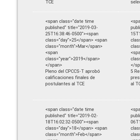
TCE
sele
<span class="date time
<spa
published" title="2019-03-
publ
25T16:38:46-0500"><span
15T1
class="day">25</span> <span
clas
class="month">Mar</span>
cla
<span
<sp
class="year">2019</span>
clas
</span>
</s
Pleno del CPCCS-T aprobó
5 Re
calificaciones finales de
pres
postulantes al TCE
al T
<span class="date time
<spa
published" title="2019-02-
publ
18T16:02:32-0500"><span
06T1
class="day">18</span> <span
clas
class="month">Feb</span>
clas