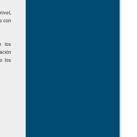
nivel,
s con
e los
ación
o los