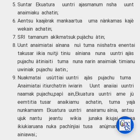
Suntar Ekuatura uuntri ajasmanum nsha uunt
anaimiaku achatin;
Aentsu kaajèrak mankaartua uma nànkamas kajè
wekain achatin;
SRI tamanum akìkmatsuk pujàchu àtin;
Uunt anaimiatai aìnana nuì tuma niishatra enentai
takusar iikia nuitji tiniu aìniana nuna uuntri ajàs
pujachu àtiniaiti tuma nuna narin anaimiak timianu
uwiniak pujachu àatin.;
Nuakmatai usùttiai uuntri ajàs pujachu tuma
Anaimiatai itiurchatrin iwiarin Uunt anaiiai uuntri
naamak pujachu,papì ain,Ekuatura uuntri ame jù
eemtitia tusar anaikiamu achatin, tuma yajà
nunkamanm Ekuatura uuntri anairamu aìnia, antsu
ujuk nantu jeantu wikia junaka ikiujai tusa
ikiukiaruana nuka pachìnjiai tusa anùjmamkamnia
ainiawai.;