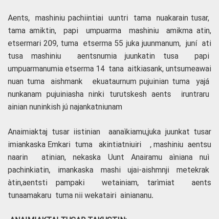
Aents, mashiniu pachiintiai uuntri tama nuakarain tusar,
tama amiktin, papi umpuarma mashiniu amikma atin,
etsermari 209, tuma etserma 55 juka juunmanum, juní ati
tusa mashiniu aentsnumia juunkatin tusa papi
umpuarmanumia etserma 14 tana aitkiasank, untsumeawai
nuan tuma aishmank ekuataurnum pujuinian tuma yajá
nunkanam pujuiniasha ninki turutskesh aents iruntraru
ainian nuninkish jú najankatniunam
Anaimiaktaj tusar iistinian aanaìkiamu,juka juunkat tusar
imiankaska Emkari tuma akintiatniuiri , mashiniu aentsu
naarin atinian, nekaska Uunt Anairamu aìniana nuì
pachinkiatin, imankaska mashi ujai-aishmnji metekrak
àtin,aentsti pampaki wetainiam, tarìmiat aents
tunaamakaru tuma nii wekatairi ainiananu
.