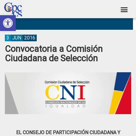
Skip
Skip
Skip
Skip
to
to
to
to
Abrir barra de herramientas
Consejo
primary
main
primary
footer
Construyendo
navigation
content
sidebar
de
Poder
Ciudadano
Participación
3
JUN
2016
Convocatoria a Comisión
Ciudadana
Ciudadana de Selección
y
Control
Social
EL CONSEJO DE PARTICIPACIÓN CIUDADANA Y