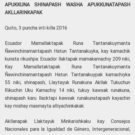
APUKKUNA SHINAPASH WASHA APUKKUNATAPASH
AKLLARINKAPAK
Quito, 3 puncha inti killa 2016
Ecuador Mamallaktapak Runa Tantanakuymanta
Ñawinchinamantapash Hatun Tantanakuyka, kay kamachik
kunata rikushpa: Ecuador llaktapak mamakamachiy 209 niki,
Kay Mamallataktapak Runa Tantanakuymanta
Ñawinchinamantapash Hatun Tantanakuypak kamachiyka
55 niki, shinapash, Llaytayuk Runakuna Akllak Tukuchun
Rikuchin Uku Kamachiy 14 niki, tukuy kawsak runakuna,
shinapash karu llacktapi kawsak runakunatapash kayachin
kay mishay masmayta alliyachinkakak:
Akllanapak Llaktayuk Minkarishkaku kay Consejos
Nacionales para la Igualdad de Género, Intergeneracional,