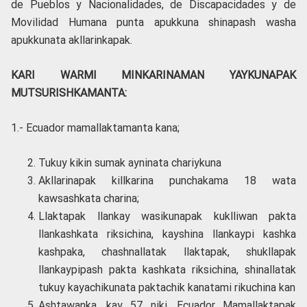
de Pueblos y Nacionalidades, de Discapacidades y de
Movilidad Humana punta apukkuna shinapash washa
apukkunata akllarinkapak.
KARI WARMI MINKARINAMAN YAYKUNAPAK
MUTSURISHKAMANTA:
1.- Ecuador mamallaktamanta kana;
Tukuy kikin sumak ayninata chariykuna
Akllarinapak killkarina punchakama 18 wata
kawsashkata charina;
Llaktapak llankay wasikunapak kuklliwan pakta
llankashkata riksichina, kayshina llankaypi kashka
kashpaka, chashnallatak llaktapak, shukllapak
llankaypipash pakta kashkata riksichina, shinallatak
tukuy kayachikunata paktachik kanatami rikuchina kan
Ashtawanka, kay 57 niki, Ecuador Mamallaktapak