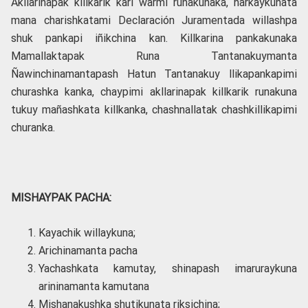
Akllarinapak killkarik kari warmi runakunaka, harkaykunata
mana charishkatami Declaración Juramentada willashpa
shuk pankapi iñikchina kan. Killkarina pankakunaka
Mamallaktapak Runa Tantanakuymanta
Ñawinchinamantapash Hatun Tantanakuy llikapankapimi
churashka kanka, chaypimi akllarinapak killkarik runakuna
tukuy mañashkata killkanka, chashnallatak chashkillikapimi
churanka.
MISHAYPAK PACHA:
Kayachik willaykuna;
Arichinamanta pacha
Yachashkata kamutay, shinapash imaruraykuna
arininamanta kamutana
Mishanakushka shutikunata riksichina;