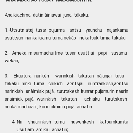
Anaìkiachma àatin àiniawai juna tàkaku:
1.-Utsutniataj tusar pujurma antsu yaunchu najankamu
usuttsun nankaikiamu tuma nekás nekatsuk timia takaku.
2.- Ameka misurmachuitme tusar usúttiai papi susamu
wekáa;
3.- Ekuatura nunkèn warinkish takatan nàjanjai tusa
takàku, ninki tuma chikich aentsjai irùntrankesh,aentsu
narinkish anàimiak pujà,, turutskesh irunrar pujàmurin naarin
anaimiak pujà, warinkish takatan achiaku turutskesh
nunkà machaarì , kurirì ukuiniu pujà achatin
Nii shuarinkish tuma nuwenkesh katsumkamta
Usutiam amikiu achatin;