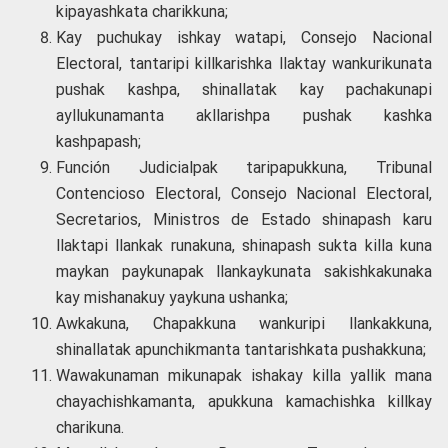
kipayashkata charikkuna;
Kay puchukay ishkay watapi, Consejo Nacional
Electoral, tantaripi killkarishka llaktay wankurikunata
pushak kashpa, shinallatak kay pachakunapi
ayllukunamanta akllarishpa pushak kashka
kashpapash;
Función Judicialpak taripapukkuna, Tribunal
Contencioso Electoral, Consejo Nacional Electoral,
Secretarios, Ministros de Estado shinapash karu
llaktapi llankak runakuna, shinapash sukta killa kuna
maykan paykunapak llankaykunata sakishkakunaka
kay mishanakuy yaykuna ushanka;
Awkakuna, Chapakkuna wankuripi llankakkuna,
shinallatak apunchikmanta tantarishkata pushakkuna;
Wawakunaman mikunapak ishakay killa yallik mana
chayachishkamanta, apukkuna kamachishka killkay
charikuna.