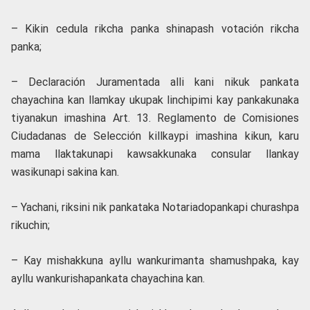
– Kikin cedula rikcha panka shinapash votación rikcha
panka;
– Declaración Juramentada alli kani nikuk pankata
chayachina kan llamkay ukupak linchipimi kay pankakunaka
tiyanakun imashina Art. 13. Reglamento de Comisiones
Ciudadanas de Selección killkaypi imashina kikun, karu
mama llaktakunapi kawsakkunaka consular llankay
wasikunapi sakina kan.
– Yachani, riksini nik pankataka Notariadopankapi churashpa
rikuchin;
– Kay mishakkuna ayllu wankurimanta shamushpaka, kay
ayllu wankurishapankata chayachina kan.