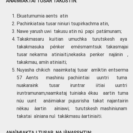
ANAIMIAKTAI TUSAR TAKUSTIN:
Ekuaturnumia aents atin
Pachinkiataia tusar niniuri tsupirkachma atin,
Nawe yarush uwi takusu atin nú papi patámunam;
Takakmasaru kuitian umuchka turutskesh aya
takakmasuka pénker emésmamtsuk takasmajai
tusar nekarma atiniaiti,nekaska penker najánin ,
takakmau, amín atiniaiti;
Nuyasha chikich naaimkataj tusar amìktin entserma
57 Aents mashiniu pachiintiai uuntri tuma
nuakaraink tusar iruntrar iitiai uuntri
iruntramunam,naamkataj tuiniaka ékau aartin tuma
núu uunt anáimiakar pujusrisha takat najantairin
nèkau àartin aìniawi; turutskesh mashiniunam
takatai aìniana nuì takàkmasu àartiniaiti.
ANAÌMIAKTAJ TUSAR NAJÀNASSHTIN: