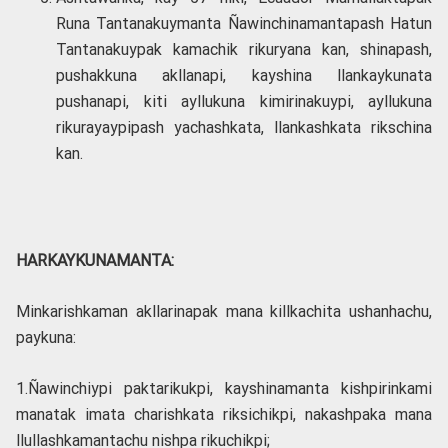
Runa Tantanakuymanta Ñawinchinamantapash Hatun
Tantanakuypak kamachik rikuryana kan, shinapash,
pushakkuna akllanapi, kayshina llankaykunata
pushanapi, kiti ayllukuna kimirinakuypi, ayllukuna
rikurayaypipash yachashkata, llankashkata rikschina
kan.
HARKAYKUNAMANTA:
Minkarishkaman akllarinapak mana killkachita ushanhachu,
paykuna:
1.Ñawinchiypi paktarikukpi, kayshinamanta kishpirinkami
manatak imata charishkata riksichikpi, nakashpaka mana
llullashkamantachu nishpa rikuchikpi;