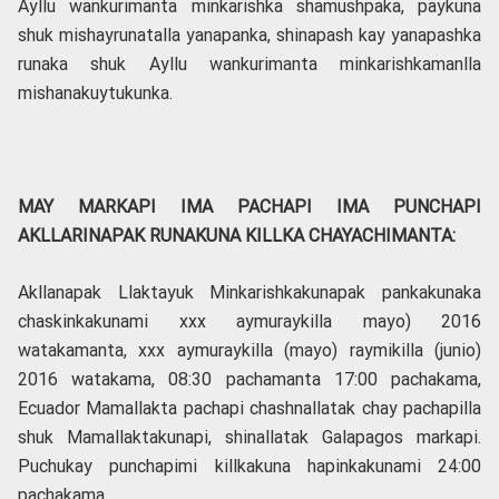
Ayllu wankurimanta minkarishka shamushpaka, paykuna
shuk mishayrunatalla yanapanka, shinapash kay yanapashka
runaka shuk Ayllu wankurimanta minkarishkamanlla
mishanakuytukunka.
MAY MARKAPI IMA PACHAPI IMA PUNCHAPI
AKLLARINAPAK RUNAKUNA KILLKA CHAYACHIMANTA:
Akllanapak Llaktayuk Minkarishkakunapak pankakunaka
chaskinkakunami xxx aymuraykilla mayo) 2016
watakamanta, xxx aymuraykilla (mayo) raymikilla (junio)
2016 watakama, 08:30 pachamanta 17:00 pachakama,
Ecuador Mamallakta pachapi chashnallatak chay pachapilla
shuk Mamallaktakunapi, shinallatak Galapagos markapi.
Puchukay punchapimi killkakuna hapinkakunami 24:00
pachakama.