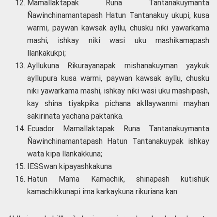
Mamallaktapak Runa Tantanakuymanta
Ñawinchinamantapash Hatun Tantanakuy ukupi, kusa
warmi, paywan kawsak ayllu, chusku niki yawarkama
mashi, ishkay niki wasi uku mashikamapash
llankakukpi;
Ayllukuna Rikurayanapak mishanakuyman yaykuk
ayllupura kusa warmi, paywan kawsak ayllu, chusku
niki yawarkama mashi, ishkay niki wasi uku mashipash,
kay shina tiyakpika pichana akllaywanmi mayhan
sakirinata yachana paktanka.
Ecuador Mamallaktapak Runa Tantanakuymanta
Ñawinchinamantapash Hatun Tantanakuypak ishkay
wata kipa llankakkuna;
IESSwan kipayashkakuna
Hatun Mama Kamachik, shinapash kutishuk
kamachikkunapi ima karkaykuna rikuriana kan.