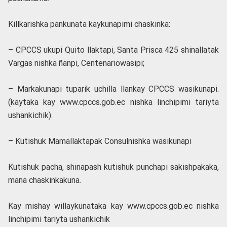
Killkarishka pankunata kaykunapimi chaskinka:
– CPCCS ukupi Quito llaktapi, Santa Prisca 425 shinallatak
Vargas nishka ñanpi, Centenariowasipi;
– Markakunapi tuparik uchilla llankay CPCCS wasikunapi.
(kaytaka kay www.cpccs.gob.ec nishka linchipimi tariyta
ushankichik).
– Kutishuk Mamallaktapak Consulnishka wasikunapi
Kutishuk pacha, shinapash kutishuk punchapi sakishpakaka,
mana chaskinkakuna.
Kay mishay willaykunataka kay www.cpccs.gob.ec nishka
linchipimi tariyta ushankichik