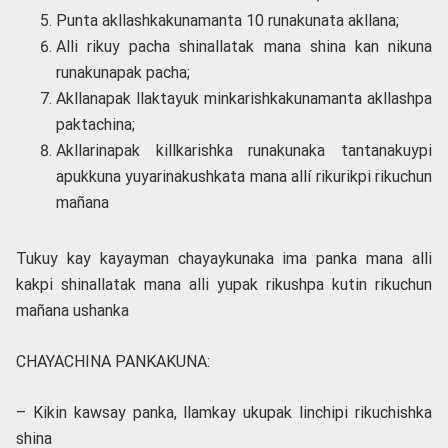
Punta akllashkakunamanta 10 runakunata akllana;
Alli rikuy pacha shinallatak mana shina kan nikuna
runakunapak pacha;
Akllanapak llaktayuk minkarishkakunamanta akllashpa
paktachina;
Akllarinapak killkarishka runakunaka tantanakuypi
apukkuna yuyarinakushkata mana allí rikurikpi rikuchun
mañana
Tukuy kay kayayman chayaykunaka ima panka mana alli
kakpi shinallatak mana alli yupak rikushpa kutin rikuchun
mañana ushanka
CHAYACHINA PANKAKUNA:
– Kikin kawsay panka, llamkay ukupak linchipi rikuchishka
shina