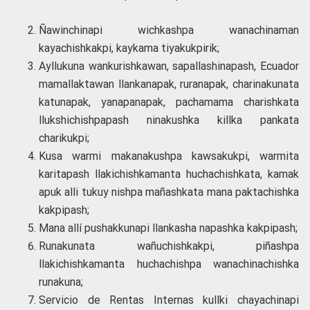
Ñawinchinapi wichkashpa wanachinaman
kayachishkakpi, kaykama tiyakukpirik;
Ayllukuna wankurishkawan, sapallashinapash, Ecuador
mamallaktawan llankanapak, ruranapak, charinakunata
katunapak, yanapanapak, pachamama charishkata
llukshichishpapash ninakushka killka pankata
charikukpi;
Kusa warmi makanakushpa kawsakukpi, warmita
karitapash llakichishkamanta huchachishkata, kamak
apuk alli tukuy nishpa mañashkata mana paktachishka
kakpipash;
Mana allí pushakkunapi llankasha napashka kakpipash;
Runakunata wañuchishkakpi, piñashpa
llakichishkamanta huchachishpa wanachinachishka
runakuna;
Servicio de Rentas Internas kullki chayachinapi