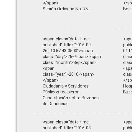
</span>
</s
Sesión Ordinaria No. 75
Bole
<span class="date time
<spa
published" title="2016-09-
publ
26T10:57:43-0500"><span
01T1
class="day">26</span> <span
clas
class="month">Sep</span>
cla
<span
<sp
class="year">2016</span>
clas
</span>
</s
Ciudadanía y Servidores
Hosp
Públicos recibieron
Buzo
Capacitación sobre Buzones
de Denuncias
<span class="date time
<spa
published" title="2016-08-
publ