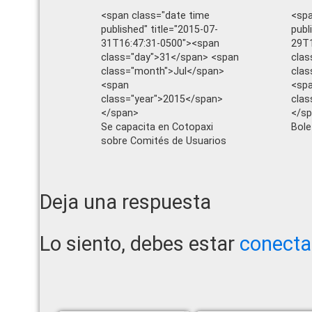
<span class="date time
<spa
published" title="2015-07-
publ
31T16:47:31-0500"><span
29T1
class="day">31</span> <span
clas
class="month">Jul</span>
cla
<span
<sp
class="year">2015</span>
clas
</span>
</s
Se capacita en Cotopaxi
Bole
sobre Comités de Usuarios
Reader
Deja una respuesta
Interactions
Lo siento, debes estar
conect