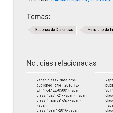
Temas:
Buzones de Denuncias
Ministerio de I
Noticias relacionadas
<span class="date time
<spa
published" title="2016-12-
publ
21T17:47:22-0500"><span
30T1
class="day">21</span> <span
clas
class="month">Dic</span>
cla
<span
<sp
class="year">2016</span>
clas