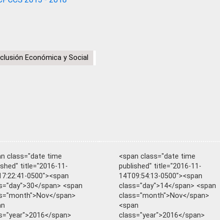
nclusión Económica y Social
n class="date time
<span class="date time
ished" title="2016-11-
published" title="2016-11-
7:22:41-0500"><span
14T09:54:13-0500"><span
s="day">30</span> <span
class="day">14</span> <span
ss="month">Nov</span>
class="month">Nov</span>
an
<span
s="year">2016</span>
class="year">2016</span>