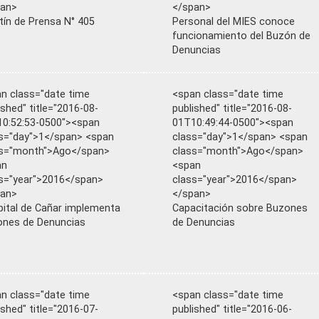
pan>
</span>
tín de Prensa N° 405
Personal del MIES conoce
funcionamiento del Buzón de
Denuncias
n class="date time
<span class="date time
ished" title="2016-08-
published" title="2016-08-
0:52:53-0500"><span
01T10:49:44-0500"><span
s="day">1</span> <span
class="day">1</span> <span
ss="month">Ago</span>
class="month">Ago</span>
an
<span
s="year">2016</span>
class="year">2016</span>
pan>
</span>
ital de Cañar implementa
Capacitación sobre Buzones
nes de Denuncias
de Denuncias
n class="date time
<span class="date time
ished" title="2016-07-
published" title="2016-06-