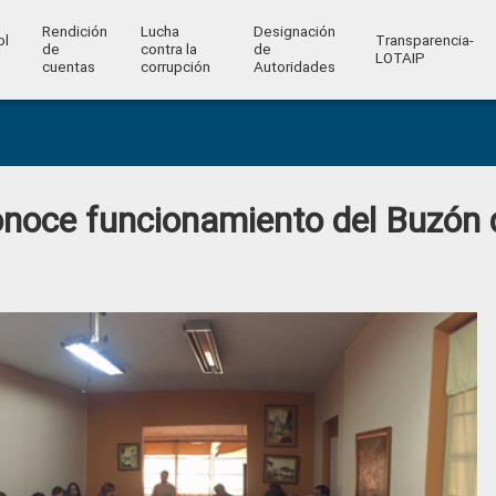
Rendición
Lucha
Designación
ol
Transparencia-
de
contra la
de
l
LOTAIP
cuentas
corrupción
Autoridades
onoce funcionamiento del Buzón 