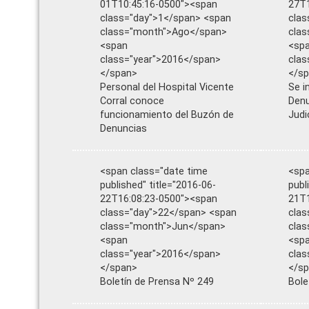
01T10:45:16-0500"><span
27T1
class="day">1</span> <span
clas
class="month">Ago</span>
clas
<span
<sp
class="year">2016</span>
clas
</span>
</s
Personal del Hospital Vicente
Se i
Corral conoce
Denu
funcionamiento del Buzón de
Judi
Denuncias
<span class="date time
<spa
published" title="2016-06-
publ
22T16:08:23-0500"><span
21T1
class="day">22</span> <span
clas
class="month">Jun</span>
cla
<span
<sp
class="year">2016</span>
clas
</span>
</s
Boletín de Prensa Nº 249
Bole