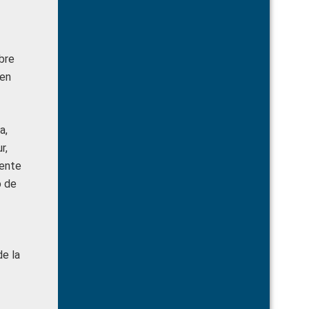
bre
ten
a,
r,
cente
o de
de la