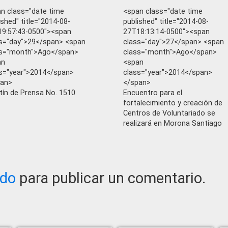
n class="date time
<span class="date time
ished" title="2014-08-
published" title="2014-08-
9:57:43-0500"><span
27T18:13:14-0500"><span
s="day">29</span> <span
class="day">27</span> <span
ss="month">Ago</span>
class="month">Ago</span>
an
<span
s="year">2014</span>
class="year">2014</span>
pan>
</span>
tín de Prensa No. 1510
Encuentro para el
fortalecimiento y creación de
Centros de Voluntariado se
realizará en Morona Santiago
ado
para publicar un comentario.