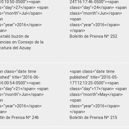
0:10:50-0500"><span
24T16:17:46-0500"><span
s="day">27</span> <span
class="day">24</span> <span
s="month">Jul</span>
class="month">Jun</span>
an
<span
s="year">2016</span>
class="year">2016</span>
pan>
</span>
nstaló buzón de
Boletín de Prensa Nº 252
ncias en Consejo de la
catura del Azuay
n class="date time
<span class="date time
ished" title="2016-06-
published" title="2016-05-
6:00:54-0500"><span
17T12:13:25-0500"><span
s="day">21</span> <span
class="day">17</span> <span
ss="month">Jun</span>
class="month">May</span>
an
<span
s="year">2016</span>
class="year">2016</span>
pan>
</span>
tín de Prensa Nº 246
Boletín de Prensa Nº 215