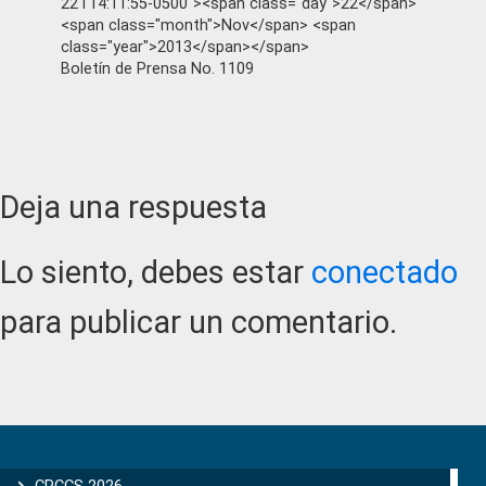
22T14:11:55-0500"><span class="day">22</span>
<span class="month">Nov</span> <span
class="year">2013</span></span>
Boletín de Prensa No. 1109
Reader
Deja una respuesta
Interactions
Lo siento, debes estar
conectado
para publicar un comentario.
Primary
Sidebar
CPCCS 2026