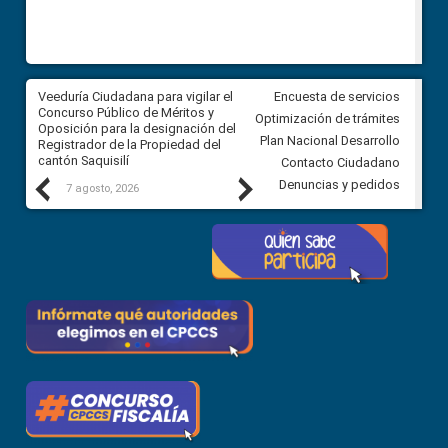
Veeduría Ciudadana para vigilar el
Veeduría Ciudadana para vigila
Encuesta de servicios
Concurso Público de Méritos y
construcción del asfaltado de
Optimización de trámites
Oposición para la designación del
diferentes barrios del sector 
Plan Nacional Desarrollo
Registrador de la Propiedad del
Ballenita del cantón Santa Ele
cantón Saquisilí
Contacto Ciudadano
Previous
Next
Denuncias y pedidos
7 agosto, 2026
7 agosto, 2026