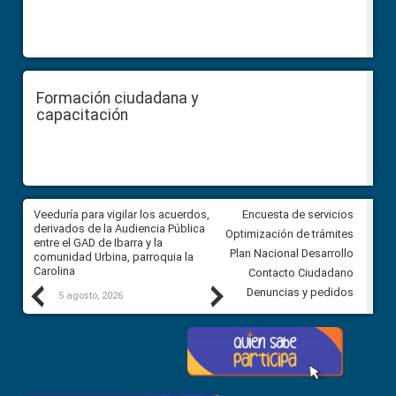
Formación ciudadana y
capacitación
Veeduría para vigilar los acuerdos,
CPCCS convoca a Veeduría
Encuesta de servicios
 a
derivados de la Audiencia Pública
Ciudadana para vigilar el conc
Optimización de trámites
ión
entre el GAD de Ibarra y la
en la Universidad de Cuenca
Plan Nacional Desarrollo
comunidad Urbina, parroquia la
Carolina
Contacto Ciudadano
Previous
Next
Denuncias y pedidos
5 agosto, 2026
5 agosto, 2026