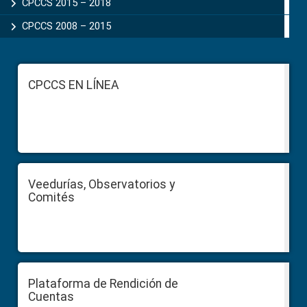
CPCCS 2015 – 2018
CPCCS 2008 – 2015
Footer
CPCCS EN LÍNEA
Veedurías, Observatorios y
Comités
Plataforma de Rendición de
Cuentas