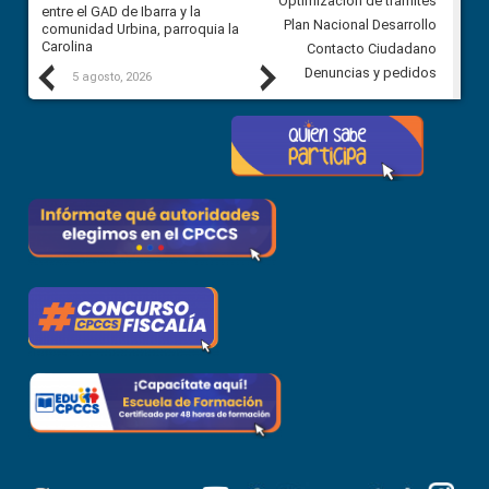
Optimización de trámites
ión
entre el GAD de Ibarra y la
en la Universidad de Cuenca
Plan Nacional Desarrollo
comunidad Urbina, parroquia la
Carolina
Contacto Ciudadano
Previous
Next
Denuncias y pedidos
5 agosto, 2026
5 agosto, 2026