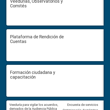
Veedurías, Observatorios y
Comités
Plataforma de Rendición de
Cuentas
Formación ciudadana y
capacitación
Veeduría para vigilar los acuerdos,
CPCCS convoca a Veeduría
Encuesta de servicios
 a
derivados de la Audiencia Pública
Ciudadana para vigilar el conc